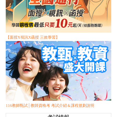
【面授X視訊X函授 三效學習】
116教師甄試│教師資格考 考試介紹＆課程規劃說明