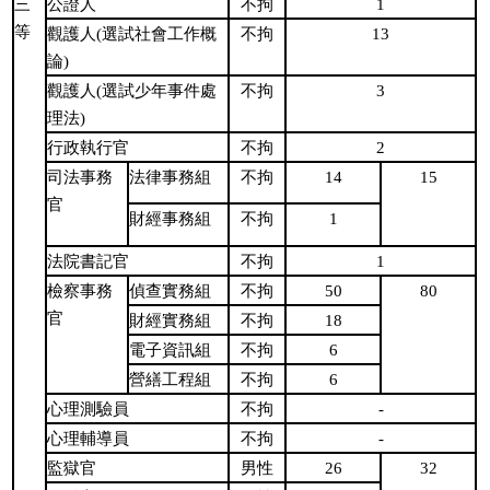
三
1
公證人
不拘
等
13
觀護人(選試社會工作概
不拘
論)
3
觀護人(選試少年事件處
不拘
理法)
2
行政執行官
不拘
14
15
司法事務
法律事務組
不拘
官
1
財經事務組
不拘
法院書記官
1
不拘
檢察事務
50
80
偵查實務組
不拘
官
18
財經實務組
不拘
6
電子資訊組
不拘
6
營繕工程組
不拘
-
心理測驗員
不拘
-
心理輔導員
不拘
26
32
監獄官
男性