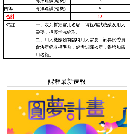
10
海洋巡護(輪機)
四等
5
海洋巡護(輪機)
18
合計
備註
一、表列暫定需用名額，得視考試成績及用人
需要，擇優增減錄取。
二、用人機關如有臨時用人需要，於典試委員
會決定錄取標準前，經考試院核定，得增加需
用名額。
課程最新速報