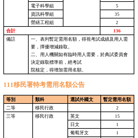
5
電子科學組
35
資訊科學組
2
營繕工程組
136
合計
備註
一、表列暫定需用名額，得視考試成績及用人需
要，擇優增減錄取。
二、用人機關如有臨時用人需要，於典試委員會
決定錄取標準前，經考試
院核定，得增加需用名額。
111移民署特考需用名額公告
等別
類科
選試外國文
暫定需用名額
2
二等
移民行政
15
三等
移民行政
英文
1
日文
1
葡萄牙文