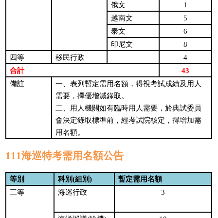
1
俄文
5
越南文
6
泰文
8
印尼文
4
四等
移民行政
43
合計
備註
一、表列暫定需用名額，得視考試成績及用人
需要，擇優增減錄取。
二、用人機關如有臨時用人需要，於典試委員
會決定錄取標準前，經考試院核定，得增加需
用名額。
111海巡特考需用名額公告
等別
科別(組別)
暫定需用名額
3
三等
海巡行政