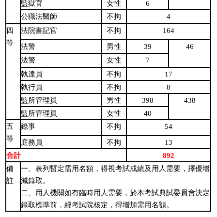
6
監獄官
女性
4
公職法醫師
不拘
四
164
法院書記官
不拘
等
39
46
法警
男性
7
法警
女性
17
執達員
不拘
8
執行員
不拘
398
438
監所管理員
男性
40
監所管理員
女性
54
五
錄事
不拘
等
13
庭務員
不拘
合計
892
備
一、表列暫定需用名額，得視考試成績及用人需要，擇優增
註
減錄取。
二、用人機關如有臨時用人需要，於本考試典試委員會決定
錄取標準前，經考試院核定，得增加需用名額。