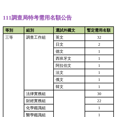
111調查局特考需用名額公告
等別
組別
選試外國文
暫定需用名額
32
三等
調查工作組
英文
2
日文
1
德文
1
西班牙文
1
阿拉伯文
1
法文
1
俄文
1
韓文
30
法律實務組
22
財經實務組
1
化學鑑識組
1
醫學鑑識組