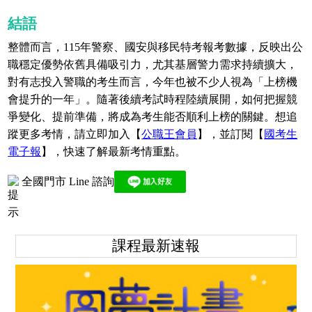
結語
整體而言，115年警察、國安與移民特考報考數據，反映出公
職穩定優勢依舊具備吸引力，尤其基層警力需求持續擴大，
對有志投入警職的考生而言，今年也被不少人視為「上榜機
會提升的一年」。隨著後續考試時程陸續展開，如何把握競
爭變化、提前準備，將成為考生能否順利上榜的關鍵。想追
蹤更
多考情，請立即加入【
公職王會員
】，並訂閱【
國考生
電子報
】，快速了解最新考情重點。
全國門市 Line 諮詢
課程最新速報