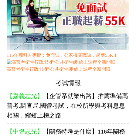
116年商科人專屬：免面試，公家機關職缺，起薪55K！
高普考衛生行政/技術/公共衛生師 線上課程全新開班
考試情報
【嘉義志光】
【企管系就業出路】推薦準備高
普考.調查局.國營考試，在校所學與考科息息
相關，縮短上榜之路
【中壢志光】
【關務特考是什麼】116年關務