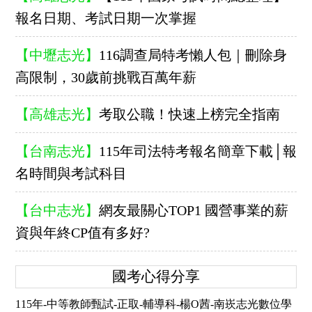
報名日期、考試日期一次掌握
【中壢志光】
116調查局特考懶人包｜刪除身
高限制，30歲前挑戰百萬年薪
【高雄志光】
考取公職！快速上榜完全指南
【台南志光】
115年司法特考報名簡章下載│報
名時間與考試科目
【台中志光】
網友最關心TOP1 國營事業的薪
資與年終CP值有多好?
國考心得分享
115年-中等教師甄試-正取-輔導科-楊O茜-南崁志光數位學