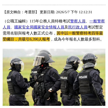
【原文轉自：考選部】 更新日期: 2026/5/7 下午 12:12:31
（公職王編輯）115年公務人員特種考試
警察人員
、
一般警察
人員
、
國家安全局國家安全情報人員
及
民行政人員
考試暫定
需用名額與報考人數正式公布，
其中以一般警察特考四等最
受矚目，共吸引6,390人報考
，成為今年報名人數最多類科。