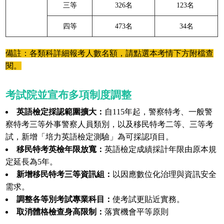
三等
326名
123名
四等
473名
34名
備註：各類科詳細報考人數名額，請點選本考情下方附檔查
閱。
考試院並宣布多項制度調整
英語檢定採認範圍擴大：
自115年起，警察特考、一般警
察特考三等外事警察人員類別，以及移民特考二等、三等考
試，新增「培力英語檢定測驗」為可採認項目。
移民特考英檢年限放寬：
英語檢定成績採計年限由原本規
定延長為5年。
新增移民特考三等資訊組：
以因應數位化治理與資訊安全
需求。
調整各等別考試專業科目：
使考試更貼近實務。
取消體格檢查身高限制：
落實機會平等原則