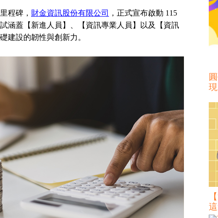
里程碑，
財金資訊股份有限公司
，正式宣布啟動 115
試涵蓋【新進人員】、【資訊專業人員】以及【資訊
礎建設的韌性與創新力。
圓
現
【
這