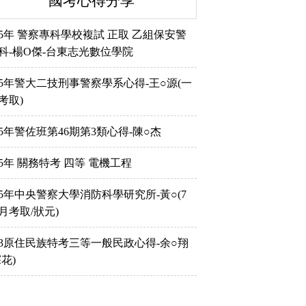
國考心得分享
15年 警察專科學校複試 正取 乙組保安警
科-楊O傑-台東志光數位學院
15年警大二技刑事警察學系心得-王○源(一
考取)
15年警佐班第46期第3類心得-陳○杰
15年 關務特考 四等 電機工程
15年中央警察大學消防科學研究所-黃○(7
月考取/狀元)
13原住民族特考三等一般民政心得-余○翔
探花)