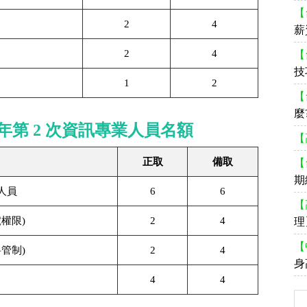
【
2
4
薪
2
4
【
技
1
2
【
麼
年第 2 次資訊專業人員名額
【
正取
備取
【
期
人員
6
6
【
權限)
2
4
理
【
管制)
2
4
身
4
4