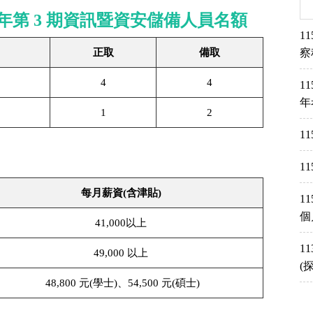
 年第 3 期資訊暨資安儲備人員名額
1
正取
備取
察
4
4
1
年
1
2
1
1
每月薪資(含津貼)
1
個
41,000以上
1
49,000 以上
(
48,800 元(學士)、54,500 元(碩士)