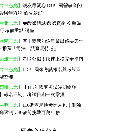
台中志光】
網友最關心TOP1 國營事業的
資與年終CP值有多好?
台北志光】
❤️教師甄試/教師資格考 準備
巧 考前重點 講座
台南志光】
有正義感的你畢業出路要選什
? 推薦「司法、調查局特考」
高雄志光】
考取公職！快速上榜完全指南
台中志光】
115年國家考試報名與考試日
總整理
高雄志光】
【115年國家考試時間總整
】報名日期、考試日期一次掌握
中壢志光】
116調查局特考懶人包｜刪除
高限制，30歲前挑戰百萬年薪