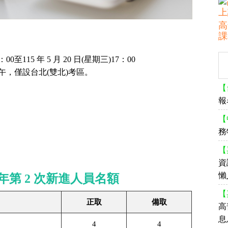
高
課
00至115 年 5 月 20 日(星期三)17：00
六)上午，僅設台北(雙北)考區。
【
報
【
務
【
資
懶
年第 2 次新進人員名額
【
正取
備取
高
息
4
4