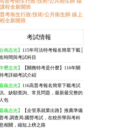
普考衛生行政/技術/公共衛生師 線上
程全新開班
考試情報
台南志光】
115年司法特考報名簡章下載│
名時間與考試科目
中壢志光】
【關務特考是什麼】116年關
特考詳細考試介紹
嘉義志光】
116高普考報名簡章下載考試
訊、缺額查詢、常見問題，最新最完整的
人包
嘉義志光】
【企管系就業出路】推薦準備
普考.調查局.國營考試，在校所學與考科
息相關，縮短上榜之路