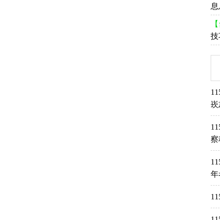
息
【
技
1
崁
1
察
1
年
1
1