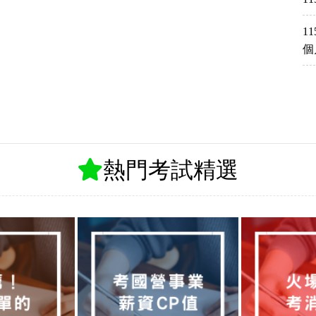
1
個
熱門考試精選