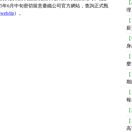
【
15年6月中旬密切留意臺鐵公司官方網站，查詢正式甄
理
-web/tip
）。
【
薪
【
身
【
麼
【
期
【
報
【
【
高