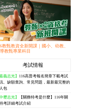
16教甄教資全新開課｜國小、幼教、
導教甄專業科目
考試情報
嘉義志光】
116高普考報名簡章下載考試
訊、缺額查詢、常見問題，最新最完整的
人包
中壢志光】
【關務特考是什麼】116年關
特考詳細考試介紹