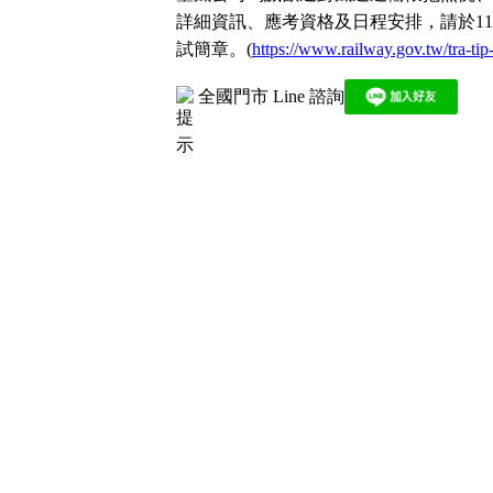
南
詳細資訊、應考資格及日程安排，請於1
區
試簡章。(
https://www.railway.gov.tw/tra-tip
高
屏
地
全國門市 Line 諮詢
區
東
部
離
島
超
級
函
授
/
金
榜
函
授