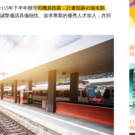
115年下半年辦理
司機員招募，計畫招募45個名額
。
告，誠摯邀請具備熱忱、追求專業的優秀人才加入，共同
圓
現
1
職