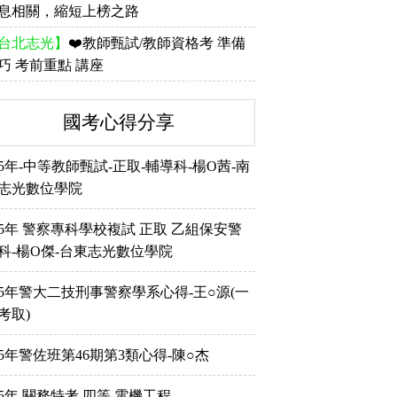
息相關，縮短上榜之路
台北志光】
❤️教師甄試/教師資格考 準備
巧 考前重點 講座
國考心得分享
15年-中等教師甄試-正取-輔導科-楊O茜-南
志光數位學院
15年 警察專科學校複試 正取 乙組保安警
科-楊O傑-台東志光數位學院
15年警大二技刑事警察學系心得-王○源(一
考取)
15年警佐班第46期第3類心得-陳○杰
15年 關務特考 四等 電機工程