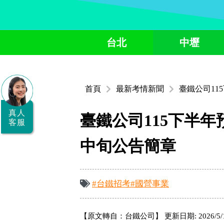
全
台北
中壢
國
公
職/
首頁
最新考情新聞
臺鐵公司11
就
業/
真人
臺鐵公司115下半年
客服
證
中旬公告簡章
照
服
務
#台鐵招考
#國營事業
據
點
【原文轉自：台鐵公司】 更新日期: 2026/5/12 