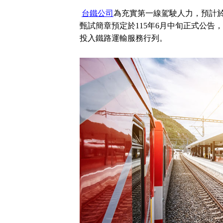
立
台鐵公司
為充實第一線駕駛人力，預計於
即
甄試簡章預定於115年6月中旬正式公
加
投入鐵路運輸服務行列。
入
LINE
官
方
帳
號
享
專
人
服
務
，
再