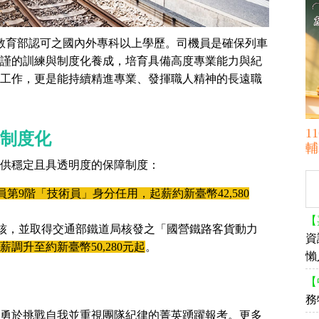
備教育部認可之國內外專科以上學歷。司機員是確保列車
謹的訓練與制度化養成，培育具備高度專業能力與紀
工作，更是能持續精進專業、發揮職人精神的長遠職
1
制度化
輔
供穩定且具透明度的保障制度：
第9階「技術員」身分任用，起薪約新臺幣42,580
【
考核，並取得交通部鐵道局核發之「國營鐵路客貨動力
資
調升至約新臺幣50,280元起
。
懶
【
務
勇於挑戰自我並重視團隊紀律的菁英踴躍報考。更多