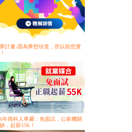
夢計畫-因為夢想珍貴，所以助您實
！
16年商科人專屬：免面試，公家機關
缺，起薪55K！