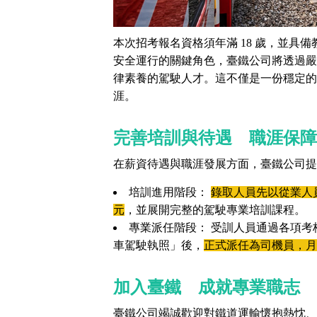
獲
得
本次招考報名資格須年滿 18 歲，並具
500
安全運行的關鍵角色，臺鐵公司將透過嚴
元
律素養的駕駛人才。這不僅是一份穩定的
涯。
折
扣！
完善培訓與待遇 職涯保障
北
北
在薪資待遇與職涯發展方面，臺鐵公司提
基
區
培訓進用階段：
錄取人員先以從業人員
桃
元
，並展開完整的駕駛專業培訓課程。
竹
苗
專業派任階段： 受訓人員通過各項
區
車駕駛執照」後，
正式派任為司機員，月薪
中
彰
投
區
加入臺鐵 成就專業職志
雲
臺鐵公司竭誠歡迎對鐵道運輸懷抱熱忱、
嘉