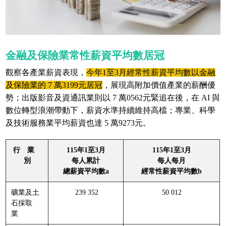
金融及保險業常性薪資平均數居冠
觀察各產業薪資表現，
今年1至3月經常性薪資平均數以金融
及保險業的 7 萬3199元居冠
，展現高附加價值產業的薪酬優
勢；出版影音及資通訊業則以 7 萬0562元緊追在後，在 AI 與
數位轉型浪潮帶動下，薪資水準持續維持高檔；專業、科學
及技術服務業平均薪資也達 5 萬9273元。
行 業
115年1至3月
115年1至3月
別
每人累計
每人每月
總薪資平均數a
經常性薪資平均數b
礦業及土
239 352
50 012
石採取
業