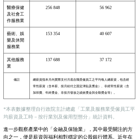
醫療保健
256 848
56 962
及社會工
作服務業
藝術、娛
153 354
40 607
樂及休閒
服務業
其他服務
137 688
37 172
業
備註
總薪資指本月內實際支付月底在職受僱員工之平均每人總薪資，包含經
常性薪資（含本薪、按月給付之固定津貼及獎金）、非經常性薪資（含
加班費、年終獎金、非按月發放之績效獎金與全勤獎金等）。
*本表數據整理自行政院主計總處「工業及服務業受僱員工平
均薪資及工時－按行業別及僱用型態分」統計資料。
進一步觀察產業中的「金融及保險業」，其中最受關注的方
向之一，便是薪資與福利相對穩定的公股銀行體系。近年在