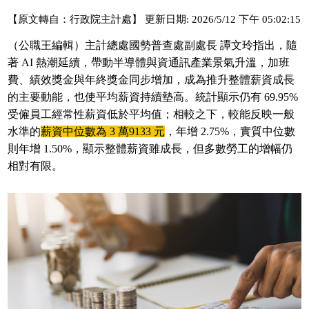
【原文轉自：行政院主計處】 更新日期: 2026/5/12 下午 05:02:15
（公職王編輯）主計總處國勢普查處副處長 譚文玲指出，隨
著 AI 熱潮延續，帶動半導體與資通訊產業景氣升溫，加班
費、績效獎金與年終獎金同步增加，成為推升整體薪資成長
的主要動能，也使平均薪資持續墊高。統計顯示仍有 69.95%
受僱員工經常性薪資低於平均值；相較之下，較能反映一般
水準的
薪資中位數為 3 萬9133 元
，年增 2.75%，實質中位數
則年增 1.50%，顯示整體薪資雖成長，但多數勞工的增幅仍
相對有限。