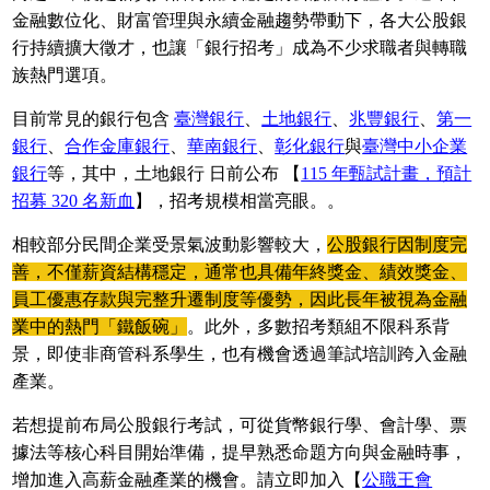
金融數位化、財富管理與永續金融趨勢帶動下，各大公股銀
行持續擴大徵才，也讓「銀行招考」成為不少求職者與轉職
族熱門選項。
目前常見的銀行包含
臺灣銀行
、
土地銀行
、
兆豐銀行
、
第一
銀行
、
合作金庫銀行
、
華南銀行
、
彰化銀行
與
臺灣中小企業
銀行
等，其中，土地銀行 日前公布 【
115 年甄試計畫，預計
招募 320 名新血
】，招考規模相當亮眼。。
相較部分民間企業受景氣波動影響較大，
公股銀行因制度完
善，不僅薪資結構穩定，通常也具備年終獎金、績效獎金、
員工優惠存款與完整升遷制度等優勢，因此長年被視為金融
業中的熱門「鐵飯碗」
。此外，多數招考類組不限科系背
景，即使非商管科系學生，也有機會透過筆試培訓跨入金融
產業。
若想提前布局公股銀行考試，可從貨幣銀行學、會計學、票
據法等核心科目開始準備，提早熟悉命題方向與金融時事，
增加進入高薪金融產業的機會。請立即加入【
公職王會