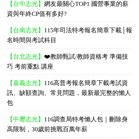
【台中志光】
網友最關心TOP1 國營事業的薪
資與年終CP值有多好?
【台南志光】
115年司法特考報名簡章下載│報
名時間與考試科目
【台北志光】
❤️教師甄試/教師資格考 準備技
巧 考前重點 講座
【嘉義志光】
116高普考報名簡章下載考試資
訊、缺額查詢、常見問題，最新最完整的懶人
包
【中壢志光】
116調查局特考懶人包｜刪除身
高限制，30歲前挑戰百萬年薪