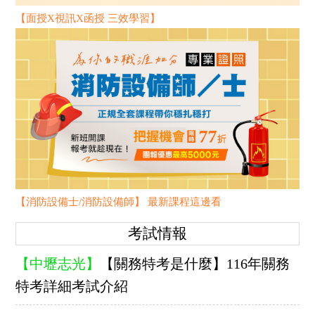
【面授X視訊X函授 三效學習】
【消防設備士/消防設備師】 最新課程這邊看
考試情報
【中壢志光】
【關務特考是什麼】116年關務
特考詳細考試介紹