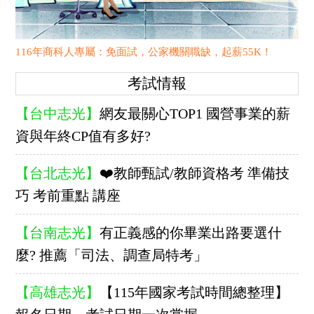
116年商科人專屬：免面試，公家機關職缺，起薪55K！
考試情報
【台中志光】
網友最關心TOP1 國營事業的薪
資與年終CP值有多好?
【台北志光】
❤️教師甄試/教師資格考 準備技
巧 考前重點 講座
【台南志光】
有正義感的你畢業出路要選什
麼? 推薦「司法、調查局特考」
【高雄志光】
【115年國家考試時間總整理】