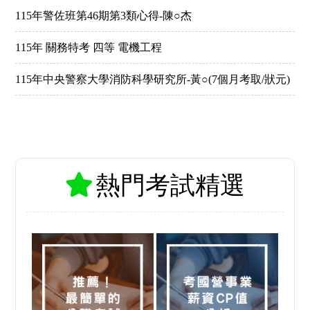
115年警佐班第46期第3類心得-陳○杰
115年 關務特考 四等 電機工程
115年中央警察大學消防科學研究所-黃○(7個月考取/狀元)
熱門考試精選