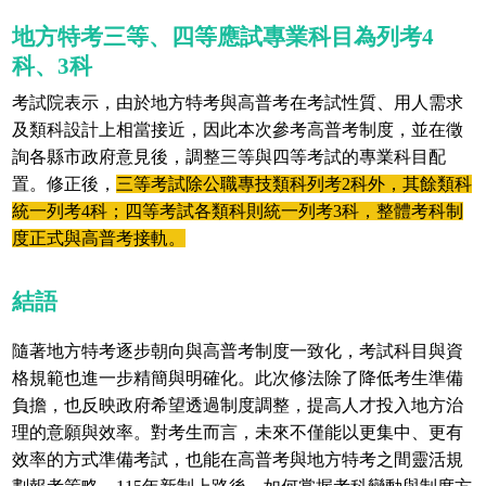
地方特考三等、四等應試專業科目為列考4
科、3科
考試院表示，由於地方特考與高普考在考試性質、用人需求
及類科設計上相當接近，因此本次參考高普考制度，並在徵
詢各縣市政府意見後，調整三等與四等考試的專業科目配
置。修正後，
三等考試除公職專技類科列考2科外，其餘類科
統一列考4科；四等考試各類科則統一列考3科，整體考科制
度正式與高普考接軌。
結語
隨著地方特考逐步朝向與高普考制度一致化，考試科目與資
格規範也進一步精簡與明確化。此次修法除了降低考生準備
負擔，也反映政府希望透過制度調整，提高人才投入地方治
理的意願與效率。對考生而言，未來不僅能以更集中、更有
效率的方式準備考試，也能在高普考與地方特考之間靈活規