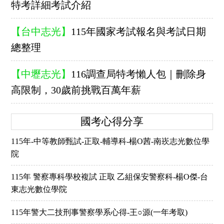
特考詳細考試介紹
【台中志光】
115年國家考試報名與考試日期
總整理
【中壢志光】
116調查局特考懶人包｜刪除身
高限制，30歲前挑戰百萬年薪
國考心得分享
115年-中等教師甄試-正取-輔導科-楊O茜-南崁志光數位學
院
115年 警察專科學校複試 正取 乙組保安警察科-楊O傑-台
東志光數位學院
115年警大二技刑事警察學系心得-王○源(一年考取)