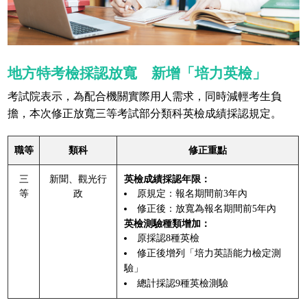
地方特考檢採認放寬 新增「培力英檢」
考試院表示，為配合機關實際用人需求，同時減輕考生負
擔，本次修正放寬三等考試部分類科英檢成績採認規定。
職等
類科
修正重點
三
新聞、觀光行
英檢成績採認年限：
等
政
原規定：報名期間前3年內
修正後：放寬為報名期間前5年內
英檢測驗種類增加：
原採認8種英檢
修正後增列「培力英語能力檢定測
驗」
總計採認9種英檢測驗