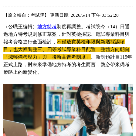
【原文轉自：考試院】 更新日期: 2026/5/14 下午 03:52:28
（公職王編輯）
地方特考
制度再調整。考試院今（14）日通
過地方特考規則修正草案，針對英檢採認、應試專業科目與
報考資格進行全面檢討，
不僅放寬英檢年限與新增採認項
目，也大幅調整三、四等考試專業科目配置，整體方向朝向
「減輕備考壓力」與「接軌高普考制度」
。新制預計自115年
正式上路，對未來準備地方特考的考生而言，勢必帶來備考
策略上的新變化。