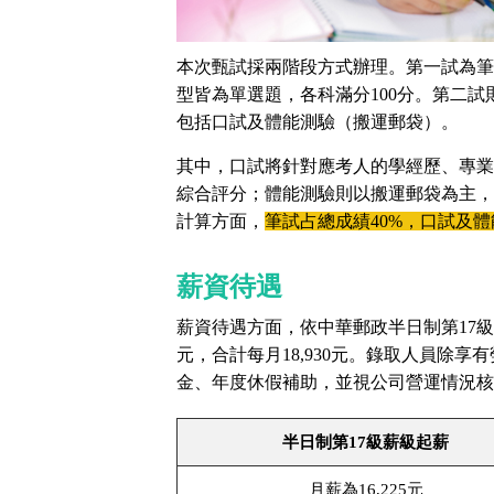
獲
得
本次甄試採兩階段方式辦理。第一試為筆
500
型皆為單選題，各科滿分100分。第二
元
包括口試及體能測驗（搬運郵袋）。
折
其中，口試將針對應考人的學經歷、專業
扣！
綜合評分；體能測驗則以搬運郵袋為主，
計算方面，
筆試占總成績40%，口試及體
北
北
基
區
薪資待遇
桃
薪資待遇方面，依中華郵政半日制第17級薪級
竹
苗
元，合計每月18,930元。錄取人員除
區
金、年度休假補助，並視公司營運情況核
中
彰
投
區
半日制第17級薪級起薪
雲
月薪為16,225元
嘉