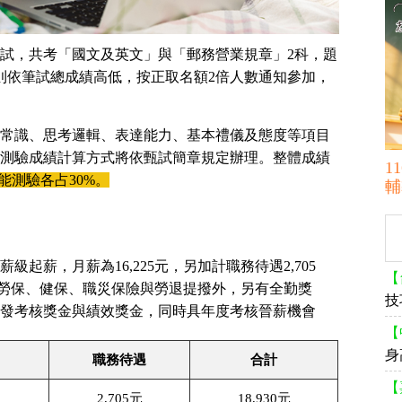
試，共考「國文及英文」與「郵務營業規章」2科，題
試則依筆試總成績高低，按正取名額2倍人數通知參加，
常識、思考邏輯、表達能力、基本禮儀及態度等項目
測驗成績計算方式將依甄試簡章規定辦理。整體成績
1
能測驗各占30%。
輔
起薪，月薪為16,225元，另加計職務待遇2,705
【
享有勞保、健保、職災保險與勞退提撥外，另有全勤獎
技
發考核獎金與績效獎金，同時具年度考核晉薪機會
【
身
職務待遇
合計
【
2,705元
18,930元