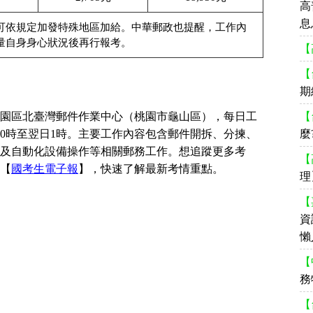
高
息
可依規定加發特殊地區加給。中華郵政也提醒，工作內
量自身身心狀況後再行報考。
【
【
期
園區北臺灣郵件作業中心（桃園市龜山區），每日工
【
或20時至翌日1時。主要工作內容包含郵件開拆、分揀、
麼
及自動化設備操作等相關郵務工作。想追蹤更
多考
【
【
國考生電子報
】，快速了解最新考情重點。
理
【
資
懶
【
務
【