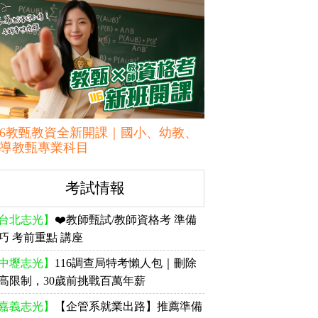
16教甄教資全新開課｜國小、幼教、
導教甄專業科目
考試情報
台北志光】
❤️教師甄試/教師資格考 準備
巧 考前重點 講座
中壢志光】
116調查局特考懶人包｜刪除
高限制，30歲前挑戰百萬年薪
嘉義志光】
【企管系就業出路】推薦準備