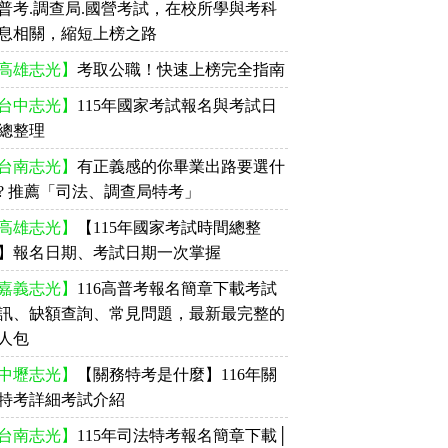
普考.調查局.國營考試，在校所學與考科
息相關，縮短上榜之路
高雄志光】
考取公職！快速上榜完全指南
台中志光】
115年國家考試報名與考試日
總整理
台南志光】
有正義感的你畢業出路要選什
? 推薦「司法、調查局特考」
高雄志光】
【115年國家考試時間總整
】報名日期、考試日期一次掌握
嘉義志光】
116高普考報名簡章下載考試
訊、缺額查詢、常見問題，最新最完整的
人包
中壢志光】
【關務特考是什麼】116年關
特考詳細考試介紹
台南志光】
115年司法特考報名簡章下載│