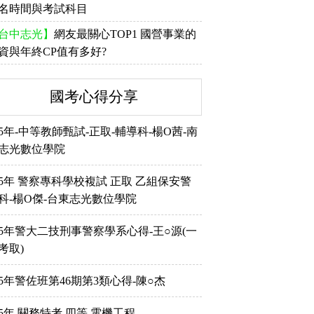
名時間與考試科目
台中志光】
網友最關心TOP1 國營事業的
資與年終CP值有多好?
國考心得分享
15年-中等教師甄試-正取-輔導科-楊O茜-南
志光數位學院
15年 警察專科學校複試 正取 乙組保安警
科-楊O傑-台東志光數位學院
15年警大二技刑事警察學系心得-王○源(一
考取)
15年警佐班第46期第3類心得-陳○杰
15年 關務特考 四等 電機工程