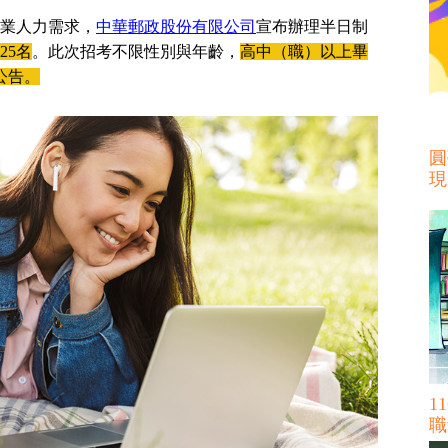
業人力需求，
中華郵政股份有限公司
宣布辦理半日制
25名
。此次招考不限性別與年齡，
高中（職）以上畢
公告。
圓
現
1
職