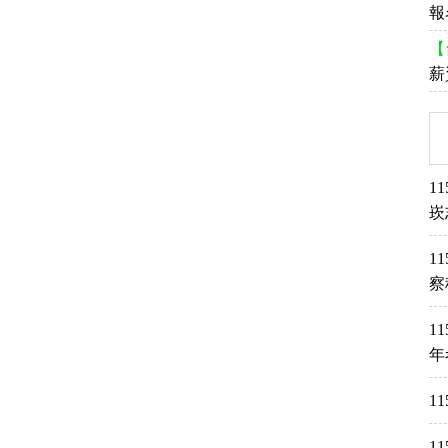
報
【
薪
1
崁
1
察
1
年
1
1