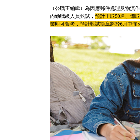
立
（公職王編輯）為因應郵件處理及物流作
即
內勤職級人員甄試，
預計正取50名、備取
加
業即可報考，預計甄試簡章將於6月中旬
入
LINE
官
方
帳
號
享
專
人
服
務
，
再