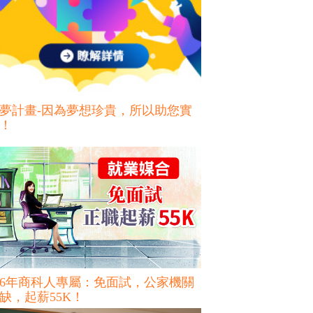
夢計畫-因為夢想珍貴，所以助您實
！
16年商科人專屬：免面試，公家機關
缺，起薪55K！