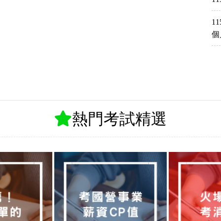
1
個
熱門考試精選