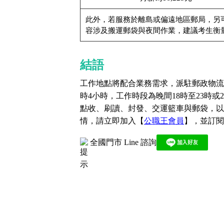
南
區
此外，若服務於離島或偏遠地區郵局，另
高
容涉及搬運郵袋與夜間作業，建議考生衡
屏
地
區
結語
東
部
離
工作地點將配合業務需求，派駐郵政物流
島
時4小時，工作時段為晚間18時至23時
超
點收、刷讀、封發、交運籃車與郵袋，以
級
函
情，請立即加入【
公職王會員
】，並訂閱
授
/
金
榜
全國門市 Line 諮詢
函
授