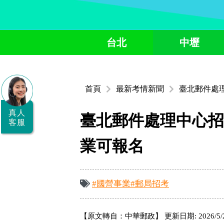
全
台北
中壢
國
公
職/
首頁
最新考情新聞
臺北郵件處
就
業/
真人
臺北郵件處理中心招
客服
證
業可報名
照
服
務
#國營事業
#郵局招考
據
點
【原文轉自：中華郵政】 更新日期: 2026/5/25 