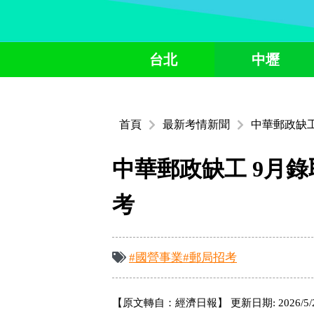
台北
中壢
首頁
最新考情新聞
中華郵政缺工
中華郵政缺工 9月錄
考
#國營事業
#郵局招考
【原文轉自：經濟日報】 更新日期: 2026/5/27 