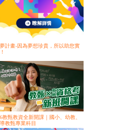
夢計畫-因為夢想珍貴，所以助您實
！
16教甄教資全新開課｜國小、幼教、
導教甄專業科目