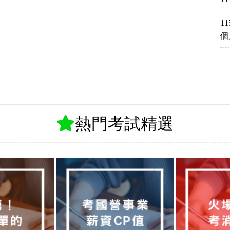
1
個
熱門考試精選