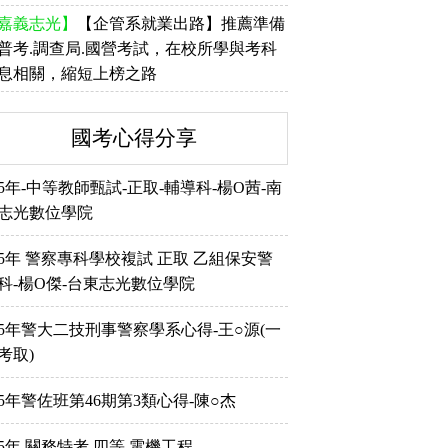
嘉義志光】
【企管系就業出路】推薦準備
普考.調查局.國營考試，在校所學與考科
息相關，縮短上榜之路
國考心得分享
15年-中等教師甄試-正取-輔導科-楊O茜-南
志光數位學院
15年 警察專科學校複試 正取 乙組保安警
科-楊O傑-台東志光數位學院
15年警大二技刑事警察學系心得-王○源(一
考取)
15年警佐班第46期第3類心得-陳○杰
15年 關務特考 四等 電機工程