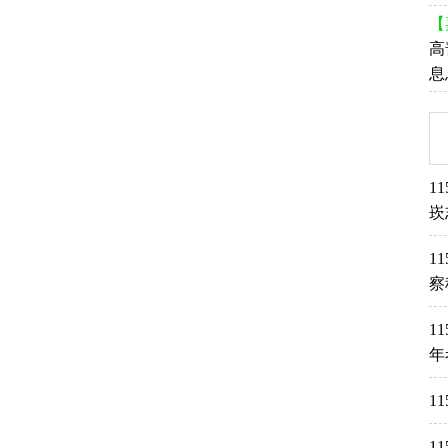
【
高
息
1
崁
1
察
1
年
1
1