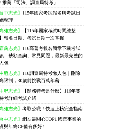
? 推薦「司法、調查局特考」
台中志光】
115年國家考試報名與考試日
總整理
高雄志光】
【115年國家考試時間總整
】報名日期、考試日期一次掌握
嘉義志光】
116高普考報名簡章下載考試
訊、缺額查詢、常見問題，最新最完整的
人包
中壢志光】
116調查局特考懶人包｜刪除
高限制，30歲前挑戰百萬年薪
中壢志光】
【關務特考是什麼】116年關
特考詳細考試介紹
高雄志光】
考取公職！快速上榜完全指南
台中志光】
網友最關心TOP1 國營事業的
資與年終CP值有多好?