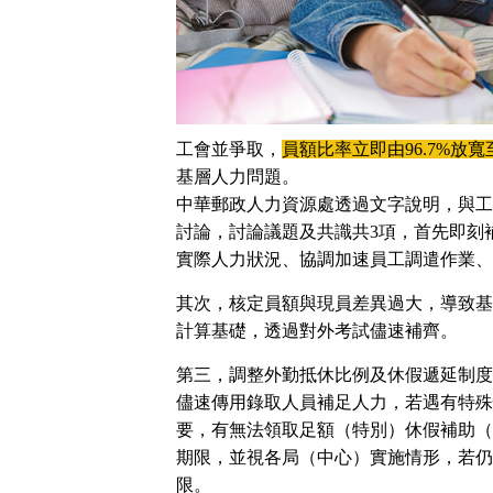
工會並爭取，
員額比率立即由96.7%放寬
基層人力問題。
中華郵政人力資源處透過文字說明，與工
討論，討論議題及共識共3項，首先即刻
實際人力狀況、協調加速員工調遣作業、
其次，核定員額與現員差異過大，導致基
計算基礎，透過對外考試儘速補齊。
第三，調整外勤抵休比例及休假遞延制度
儘速傳用錄取人員補足人力，若遇有特殊
要，有無法領取足額（特別）休假補助（
期限，並視各局（中心）實施情形，若仍
限。