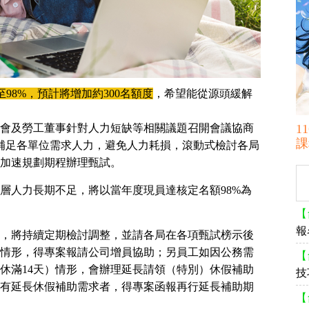
至98%，預計將增加約300名額度
，希望能從源頭緩解
會及勞工董事針對人力短缺等相關議題召開會議協商
1
課
補足各單位需求人力，避免人力耗損，滾動式檢討各局
加速規劃期程辦理甄試。
層人力長期不足，將以當年度現員達核定名額98%為
【
報
，將持續定期檢討調整，並請各局在各項甄試榜示後
情形，得專案報請公司增員協助；另員工如因公務需
【
休滿14天）情形，會辦理延長請領（特別）休假補助
技
有延長休假補助需求者，得專案函報再行延長補助期
【