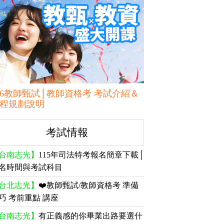
16教師甄試│教師資格考 考試介紹＆
程規劃說明
考試情報
台南志光】
115年司法特考報名簡章下載│
名時間與考試科目
台北志光】
❤️教師甄試/教師資格考 準備
巧 考前重點 講座
台南志光】
有正義感的你畢業出路要選什