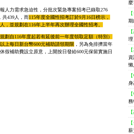
麼
報人力需求急迫性，分批次緊急專案招考已錄取276
【
共439人，而
115年度全國性招考訂於9月16日榜示，
期
87人，並規劃在116年上半年再次辦理全國性招考。
【
規劃自116年度起若有延後前一年度領取足額（特別）
理
以上每日新台幣600元補助請領期限
，另為免排擠當年
【
休假補助費設立原意，上開按日發給600元保留實施日
資
懶
【
身
【
務
【
【
薪