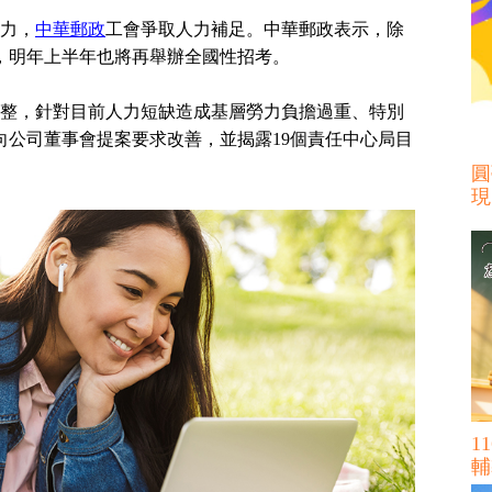
力，
中華郵政
工會爭取人力補足。中華郵政表示，除
外，明年上半年也將再舉辦全國性招考。
整，針對目前人力短缺造成基層勞力負擔過重、特別
向公司董事會提案要求改善，並揭露19個責任中心局目
圓
現
1
輔