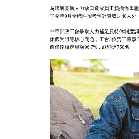
為緩解基層人力缺口造成員工負擔過重壓
了今年9月全國性招考預計錄取1448人
中華郵政工會爭取人力補足及特休制度調
休假受阻等核心問題，工會3位勞工董事
前僅達核定員額96.7%，缺額達750名。