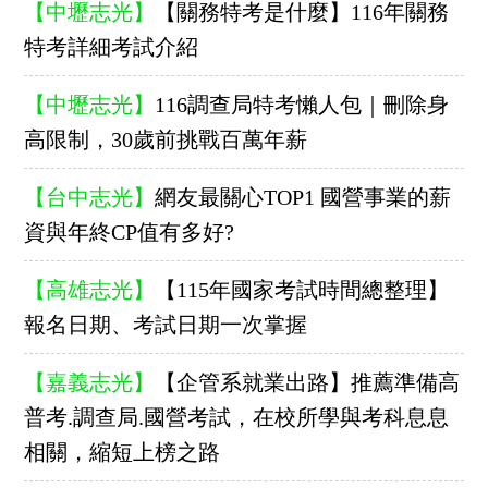
【中壢志光】
【關務特考是什麼】116年關務
特考詳細考試介紹
【中壢志光】
116調查局特考懶人包｜刪除身
高限制，30歲前挑戰百萬年薪
【台中志光】
網友最關心TOP1 國營事業的薪
資與年終CP值有多好?
【高雄志光】
【115年國家考試時間總整理】
報名日期、考試日期一次掌握
【嘉義志光】
【企管系就業出路】推薦準備高
普考.調查局.國營考試，在校所學與考科息息
相關，縮短上榜之路