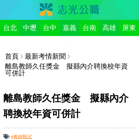
台北
中壢
台中
嘉義
台南
高雄
屏東
首頁
最新考情新聞
離島教師久任獎金 擬縣內介聘換校年資
可併計
離島教師久任獎金 擬縣內介
聘換校年資可併計
#教師甄試