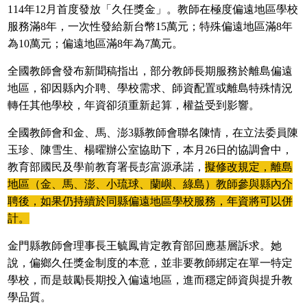
114年12月首度發放「久任獎金」。教師在極度偏遠地區學校
服務滿8年，一次性發給新台幣15萬元；特殊偏遠地區滿8年
為10萬元；偏遠地區滿8年為7萬元。
全國教師會發布新聞稿指出，部分教師長期服務於離島偏遠
地區，卻因縣內介聘、學校需求、師資配置或離島特殊情況
轉任其他學校，年資卻須重新起算，權益受到影響。
全國教師會和金、馬、澎3縣教師會聯名陳情，在立法委員陳
玉珍、陳雪生、楊曜辦公室協助下，本月26日的協調會中，
教育部國民及學前教育署長彭富源承諾，
擬修改規定，離島
地區（金、馬、澎、小琉球、蘭嶼、綠島）教師參與縣內介
聘後，如果仍持續於同縣偏遠地區學校服務，年資將可以併
計。
金門縣教師會理事長王毓鳳肯定教育部回應基層訴求。她
說，偏鄉久任獎金制度的本意，並非要教師綁定在單一特定
學校，而是鼓勵長期投入偏遠地區，進而穩定師資與提升教
學品質。