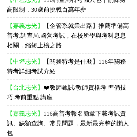
高限制，30歲前挑戰百萬年薪
【嘉義志光】
【企管系就業出路】推薦準備高
普考.調查局.國營考試，在校所學與考科息息
相關，縮短上榜之路
【中壢志光】
【關務特考是什麼】116年關務
特考詳細考試介紹
【台北志光】
❤️教師甄試/教師資格考 準備技
巧 考前重點 講座
【嘉義志光】
116高普考報名簡章下載考試資
訊、缺額查詢、常見問題，最新最完整的懶人
包