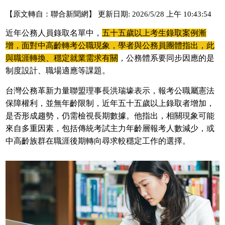
【原文轉自：聯合新聞網】 更新日期: 2026/5/28 上午 10:43:54
近年公務人員錄取名單中，
五十五歲以上考生錄取案例漸
增，面對中高齡轉考公職現象，學者與公務員團體指出，此
與職涯轉換、穩定就業需求有關
，公務體系要同步因應的是
制度設計、職場適應等課題。
台灣公務革新力量聯盟理事長洪瑞壕表示，報考公職屬憲法
保障權利，並無年齡限制，近年五十五歲以上錄取者增加，
是否形成趨勢，仍需檢視長期數據。他指出，相關現象可能
來自多重因素，包括傳統考試主力年齡層報考人數減少，或
中高齡族群在職涯後期轉向尋求較穩定工作的選擇。