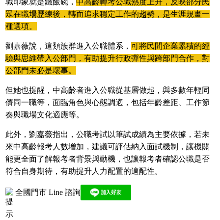
職印象就是鐵飯碗，
中高齡轉考公職熱度上升，反映部分民
眾在職場歷練後，轉而追求穩定工作的趨勢，是生涯規畫一
種選項。
劉嘉薇說，這類族群進入公職體系，
可將民間企業累積的經
驗與思維帶入公部門，有助提升行政彈性與跨部門合作，對
公部門未必是壞事。
但她也提醒，中高齡者進入公職從基層做起，與多數年輕同
儕同一職等，面臨角色與心態調適，包括年齡差距、工作節
奏與職場文化適應等。
此外，劉嘉薇指出，公職考試以筆試成績為主要依據，若未
來中高齡報考人數增加，建議可評估納入面試機制，讓機關
能更全面了解報考者背景與動機，也讓報考者確認公職是否
符合自身期待，有助提升人力配置的適配性。
全國門市 Line 諮詢