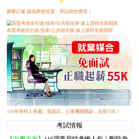
圓夢計畫-因為夢想珍貴，所以助您實現！
高普考衛生行政/技術/公共衛生師 線上課程全新開班
116年商科人專屬：免面試，公家機關職缺，起薪55K！
考試情報
【中壢志光】
116調查局特考懶人包｜刪除身