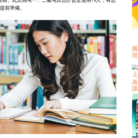
考區。此次高考一、二級考試合計暫定需用79人，有志
提前準備。
圓
現
高
課