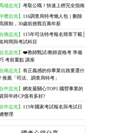
高雄志光】
考取公職！快速上榜完全指南
中壢志光】
116調查局特考懶人包｜刪除
高限制，30歲前挑戰百萬年薪
台南志光】
115年司法特考報名簡章下載│
名時間與考試科目
台北志光】
❤️教師甄試/教師資格考 準備
巧 考前重點 講座
台南志光】
有正義感的你畢業出路要選什
? 推薦「司法、調查局特考」
台中志光】
網友最關心TOP1 國營事業的
資與年終CP值有多好?
台中志光】
115年國家考試報名與考試日
總整理