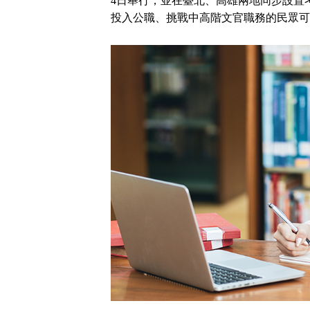
4日舉行，並在臺北、高雄兩地同步設置
立
投入公職、挑戰中高階文官職務的民眾可
即
加
入
LINE
官
方
帳
號
享
專
人
服
務
，
再