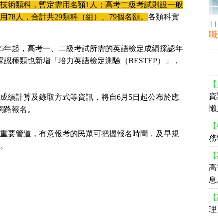
技術類科，暫定需用名額1人；高考二級考試則設一般
用78人，合計共29類科（組）、79個名額。
各類科實
1
職
15年起，高考一、二級考試所需的英語檢定成績採認年
認種類也新增「培力英語檢定測驗（BESTEP）」，
【
資
成績計算及錄取方式等資訊，將自6月5日起公布於應
懶
網路報名。
【
重要管道，有意報考的民眾可把握報名時間，及早規
務
。
【
高
息
【
理