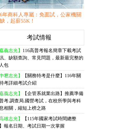
16年商科人專屬：免面試，公家機關
缺，起薪55K！
考試情報
嘉義志光】
116高普考報名簡章下載考試
訊、缺額查詢、常見問題，最新最完整的
人包
中壢志光】
【關務特考是什麼】116年關
特考詳細考試介紹
嘉義志光】
【企管系就業出路】推薦準備
普考.調查局.國營考試，在校所學與考科
息相關，縮短上榜之路
高雄志光】
【115年國家考試時間總整
】報名日期、考試日期一次掌握