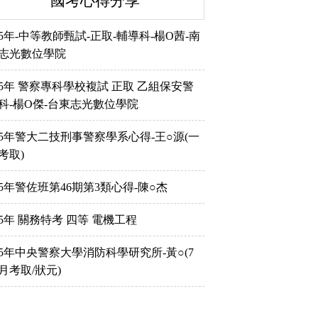
國考心得分享
15年-中等教師甄試-正取-輔導科-楊O茜-南
志光數位學院
15年 警察專科學校複試 正取 乙組保安警
科-楊O傑-台東志光數位學院
15年警大二技刑事警察學系心得-王○源(一
考取)
15年警佐班第46期第3類心得-陳○杰
15年 關務特考 四等 電機工程
15年中央警察大學消防科學研究所-黃○(7
月考取/狀元)