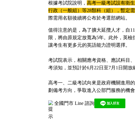
根據考試院說明，
高考一級考試設有衛生
獲
行政（一般組）等28類科（組），暫定需
得
際需用名額後續將公布於考選部網站。
500
值得注意的是，為了擴大延攬人才，自1
元
限，將由原規定放寬為5年。此外，英檢採
折
讓考生有更多元的英語能力證明選擇。
扣！
考試院表示，相關應考資格、應試科目、
北
考須知，並預計於6月22日至7月1日開放
北
基
區
高考一、二級考試向來是政府機關進用的
桃
劃備考方向，爭取進入公部門服務的機會
竹
苗
區
全國門市 Line 諮詢
中
彰
投
區
雲
嘉