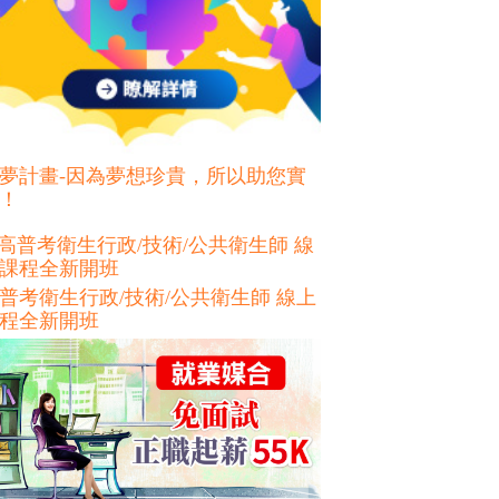
夢計畫-因為夢想珍貴，所以助您實
！
普考衛生行政/技術/公共衛生師 線上
程全新開班