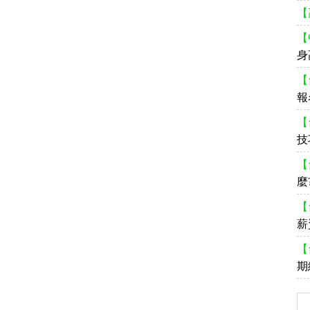
【
【
身
【
報
【
技
【
麼
【
薪
【
期