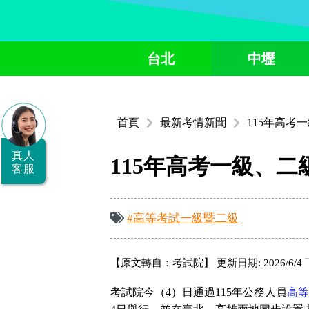
全
台北
中壢
國
公
職/
首頁
最新考情新聞
115年高考
就
業/
真人
115年高考一級、二
客服
證
照
#高等考試一級暨二級
服
務
【原文轉自：考試院】 更新日期: 2026/6/4 下午
據
點
考試院今（4）日通過115年公務人員
高等