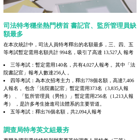
司法特考穩坐熱門榜首 書記官、監所管理員缺
額最多
在本次統計中，司法人員特考釋出的名額最多，三、四、五
等考試暫定需用名額共計 994名，吸引了高達 13,527人 報考
三等考試：暫定需用140名，共有4,027人報考 。其中「法
院書記官」報考人數達256人 。
四等考試：為本次招考主力，釋出778個名額，高達7,406
人報名 。包含「法院書記官」暫定需用373名（3,835人報
考） 、「監所管理員（男性）」暫定需用256名（1,213人報
考） ，是許多考生搶進司法體系的主要管道。
五等考試：釋出76個名額，共2,094人報考
調查局特考英文組最夯