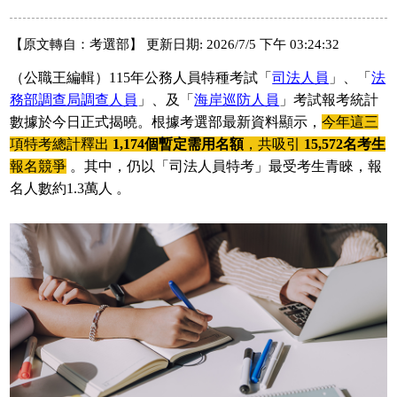
【原文轉自：考選部】 更新日期: 2026/7/5 下午 03:24:32
（公職王編輯）115年公務人員特種考試「
司法人員
」、「
法
務部調查局調查人員
」、及「
海岸巡防人員
」考試報考統計
數據於今日正式揭曉。根據考選部最新資料顯示，
今年這三
項特考總計釋出
1,174個暫定需用名額
，共吸引
15,572名考生
報名競爭
。其中，仍以「司法人員特考」最受考生青睞，報
名人數約1.3萬人 。