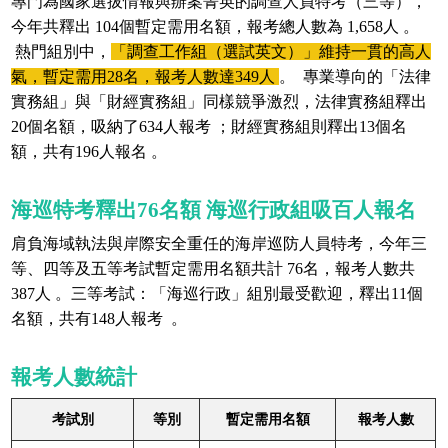
專門為國家選拔情報與辦案菁英的調查人員特考（三等），
今年共釋出 104個暫定需用名額，報考總人數為 1,658人 。
熱門組別中，
「調查工作組（選試英文）」維持一貫的高人
氣，暫定需用28名，報考人數達349人
。 專業導向的「法律
實務組」與「財經實務組」同樣競爭激烈，法律實務組釋出
20個名額，吸納了634人報考 ；財經實務組則釋出13個名
額，共有196人報名 。
海巡特考釋出76名額 海巡行政組吸百人報名
肩負海域執法與岸際安全重任的海岸巡防人員特考，今年三
等、四等及五等考試暫定需用名額共計 76名，報考人數共
387人 。三等考試：「海巡行政」組別最受歡迎，釋出11個
名額，共有148人報考 。
報考人數統計
考試別
等別
暫定需用名額
報考人數