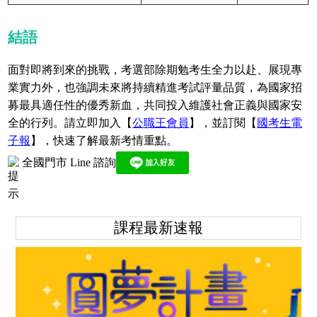
結語
面對即將到來的挑戰，考選部除期勉考生全力以赴、展現專
業實力外，也強調未來將持續精進考試評量品質，為國家招
募最具適任性的優秀新血，共同投入維護社會正義與國家安
全的行列。請立即加入【
公職王會員
】，並訂閱【
國考生電
子報
】，快速了解最新考情重點。
全國門市 Line 諮詢
課程最新速報