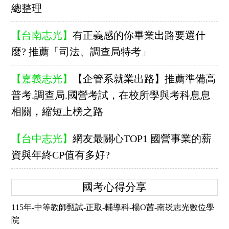
總整理
【台南志光】
有正義感的你畢業出路要選什
麼? 推薦「司法、調查局特考」
【嘉義志光】
【企管系就業出路】推薦準備高
普考.調查局.國營考試，在校所學與考科息息
相關，縮短上榜之路
【台中志光】
網友最關心TOP1 國營事業的薪
資與年終CP值有多好?
國考心得分享
115年-中等教師甄試-正取-輔導科-楊O茜-南崁志光數位學
院