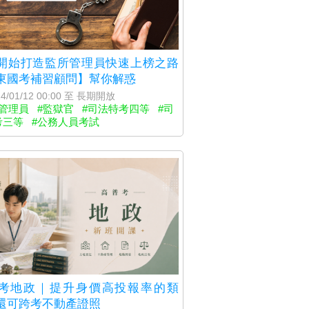
開始打造監所管理員快速上榜之路
東國考補習顧問】幫你解惑
4/01/12 00:00 至 長期開放
所管理員
#監獄官
#司法特考四等
#司
考三等
#公務人員考試
考地政｜提升身價高投報率的類
還可跨考不動產證照