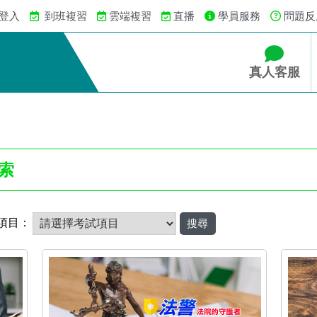
 登入
到班複習
雲端複習
直播
學員服務
問題反
真人客服
索
項目：