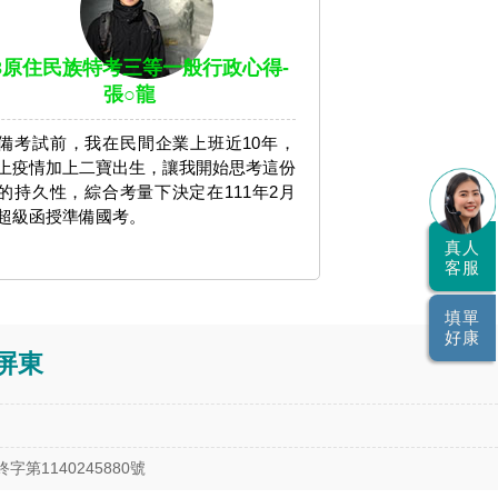
13原住民族特考三等一般行政心得-
張○龍
備考試前，我在民間企業上班近10年，
上疫情加上二寶出生，讓我開始思考這份
的持久性，綜合考量下決定在111年2月
超級函授準備國考。
真人
客服
填單
好康
屏東
1140245880號