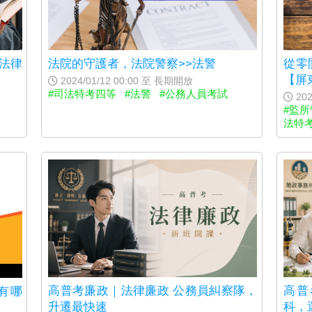
法律
法院的守護者，法院警察>>法警
從零
【屏
2024/01/12 00:00 至 長期開放
#司法特考四等
#法警
#公務人員考試
202
#監
法特
高普考廉政｜法律廉政 公務員糾察隊，
高普
有哪
升遷最快速
科，