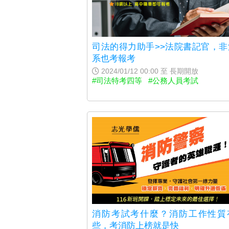
司法的得力助手>>法院書記官，非
系也考報考
2024/01/12 00:00 至 長期開放
#司法特考四等
#公務人員考試
消防考試考什麼？消防工作性質
些，考消防上榜就是快