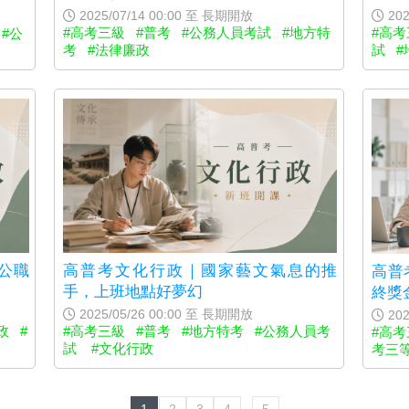
2025/07/14 00:00 至 長期開放
202
#高考三級
#普考
#公務人員考試
#地方特
#高考
#公
考
#法律廉政
試
#
高普考文化行政｜國家藝文氣息的推
公職
高普
手，上班地點好夢幻
終獎
2025/05/26 00:00 至 長期開放
202
#高考三級
#普考
#地方特考
#公務人員考
政
#
#高考
試
#文化行政
考三