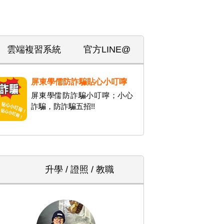
雲端複習系統
官方LINE@
屏東學儒防詐騙貼心小叮嚀
屏東學儒防詐騙小叮嚀；小心
詐騙，防詐騙五招!!
升學 / 證照 / 教職