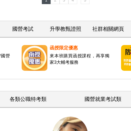
1
2
3
4
5
國營考試
升學教甄證照
社群相關網頁
函授限定優惠
職/國營
來本班購買函授課程，再享獨
家3大輔考服務
各類公職特考類
國營就業考試類