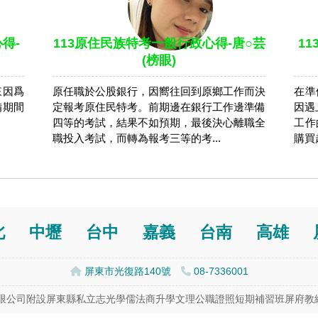
得-
113原住民族特考一般行政心得-唐○芸
1
(榜眼)
來因爲
原任職於公股銀行，因嚮往回到原鄉工作而決
在準
備期間
定報考原住民特考。前期邊在銀行工作邊準備
因遇
四等的考試，結果不如預期，最後決心離職全
工作
職投入考試，而轉為報考三等的考...
購買
北
中壢
台中
嘉義
台南
高雄
屏東市光復路140號
08-7336001
公司附設屏東縣私立志光學儒法商升學文理公職證照短期補習班屏府教終字第