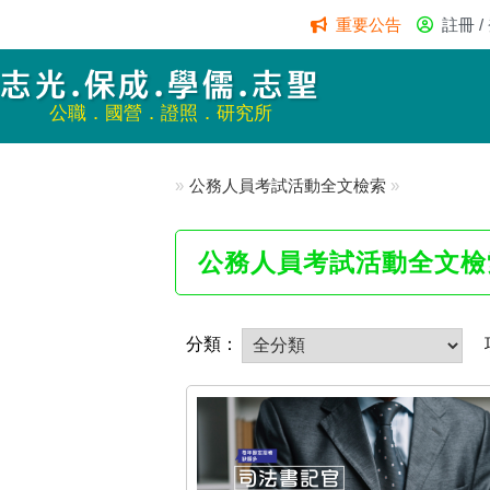
重要公告
註冊 /
志光.保成.學儒.志聖
公職．國營．證照．研究所
»
公務人員考試活動全文檢索
»
公務人員考試活動全文檢
分類：