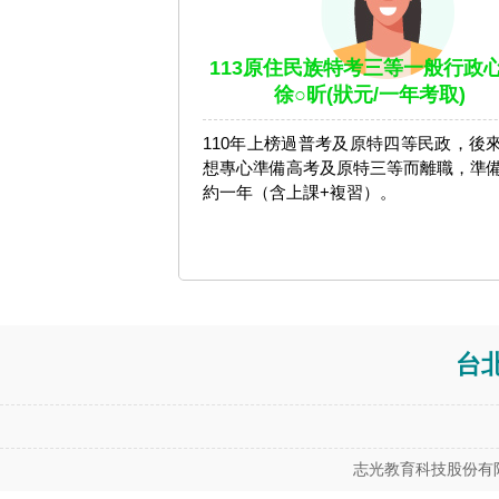
113原住民族特考三等一般行政心
徐○昕(狀元/一年考取)
110年上榜過普考及原特四等民政，後
想專心準備高考及原特三等而離職，準
約一年（含上課+複習）。
台
志光教育科技股份有限