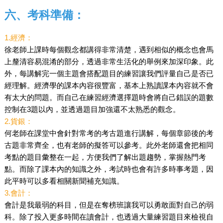
六、考科準備：
1.經濟：
徐老師上課時每個觀念都講得非常清楚，遇到相似的概念也會馬
上釐清容易混淆的部分，透過非常生活化的舉例來加深印象。此
外，每講解完一個主題會搭配題目的練習讓我們評量自己是否已
經理解。經濟學的課本內容很豐富，基本上熟讀課本內容就不會
有太大的問題。而自己在練習經濟選擇題時會將自己錯誤的題數
控制在3題以內，並透過題目加強還不太熟悉的觀念。
2.貨銀：
何老師在課堂中會針對常考的考古題進行講解，每個章節後的考
古題非常齊全，也有老師的擬答可以參考。此外老師還會把相同
考點的題目彙整在一起，方便我們了解出題趨勢，掌握熱門考
點。而除了課本內的知識之外，考試時也會有許多時事考題，因
此平時可以多看相關新聞補充知識。
3.會計：
會計是我最弱的科目，但是在奪榜班讓我可以勇敢面對自己的弱
科。除了投入更多時間在讀會計，也透過大量練習題目來檢視自