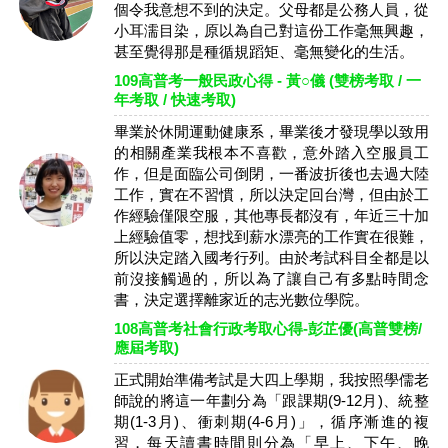
個令我意想不到的決定。父母都是公務人員，從
小耳濡目染，原以為自己對這份工作毫無興趣，
甚至覺得那是種循規蹈矩、毫無變化的生活。
109高普考一般民政心得 - 黃○儀 (雙榜考取 / 一
年考取 / 快速考取)
畢業於休閒運動健康系，畢業後才發現學以致用
的相關產業我根本不喜歡，意外踏入空服員工
作，但是面臨公司倒閉，一番波折後也去過大陸
工作，實在不習慣，所以決定回台灣，但由於工
作經驗僅限空服，其他專長都沒有，年近三十加
上經驗值零，想找到薪水漂亮的工作實在很難，
所以決定踏入國考行列。由於考試科目全都是以
前沒接觸過的，所以為了讓自己有多點時間念
書，決定選擇離家近的志光數位學院。
108高普考社會行政考取心得-彭芷優(高普雙榜/
應屆考取)
正式開始準備考試是大四上學期，我按照學儒老
師說的將這一年劃分為「跟課期(9-12月)、統整
期(1-3月)、衝刺期(4-6月)」，循序漸進的複
習，每天讀書時間則分為「早上、下午、晚