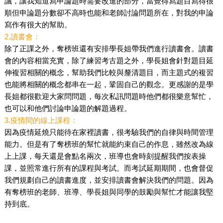
議，讓我知道寫申論題時需要改進的部分，當覺得寫題目寫得很
順但申論題分數卻不高時也能和老師討論問題所在，對我的申論
寫作有很大的幫助。
2.讀書會：
除了正課之外，奪榜班還有安排學長姐帶我們進行讀書會。讀書
會的內容相當充實，除了練習考古題之外，學長姐會針對題目延
伸複習相關的概念，幫助我們比較與釐清題目，而主題式的複習
也能將相關的概念都串在一起，鞏固自己的觀念。更感謝的是學
長姐都很歡迎大家問問題，每次私訊問題時他們都很樂意幫忙，
也可以和他們討論申論題的解題過程。
3.疫情間的線上課程：
因為疫情延燒只能待在家裡讀書，很考驗我們的自律與時間管理
能力。但是有了奪榜班的幫忙就能約束自己的作息，雖然改為線
上上課，每天還是會點名兩次，班導也會時刻提醒我們按表操
課，並照常進行所有的課程與考試。而考試延期期間，也會督促
我們規劃自己的讀書進度，並安排讀書會解決我們的問題。因為
有奪榜班的老師、班導、學長姐與同學的鼓勵與幫忙才能讓我堅
持到底。