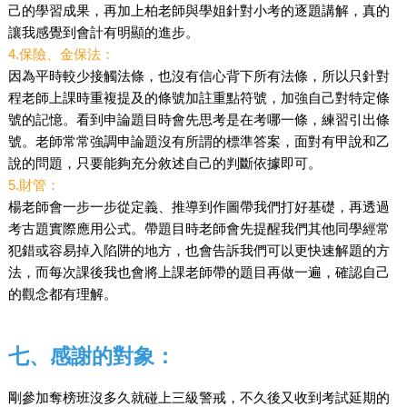
己的學習成果，再加上柏老師與學姐針對小考的逐題講解，真的
讓我感覺到會計有明顯的進步。
4.保險、金保法：
因為平時較少接觸法條，也沒有信心背下所有法條，所以只針對
程老師上課時重複提及的條號加註重點符號，加強自己對特定條
號的記憶。看到申論題目時會先思考是在考哪一條，練習引出條
號。老師常常強調申論題沒有所謂的標準答案，面對有甲說和乙
說的問題，只要能夠充分敘述自己的判斷依據即可。
5.財管：
楊老師會一步一步從定義、推導到作圖帶我們打好基礎，再透過
考古題實際應用公式。帶題目時老師會先提醒我們其他同學經常
犯錯或容易掉入陷阱的地方，也會告訴我們可以更快速解題的方
法，而每次課後我也會將上課老師帶的題目再做一遍，確認自己
的觀念都有理解。
七、感謝的對象：
剛參加奪榜班沒多久就碰上三級警戒，不久後又收到考試延期的