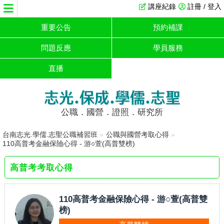
講座紀錄
註冊 / 登入
重要公告
預約補課
問題反應
學員服務
直播
志光.保成.學儒.志聖
公職．國營．證照．研究所
台南志光.學儒.志聖公職補習班
»
公職與國營考取心得
»
110高普考金融保險心得 - 游○萱(高普雙榜)
高普考考取心得
110高普考金融保險心得 - 游○萱(高普雙
榜)