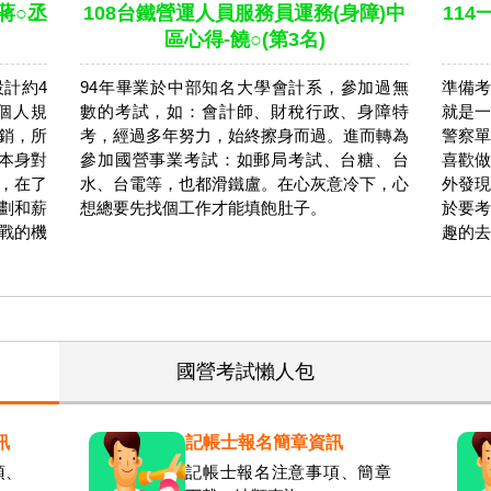
蔣○丞
108台鐵營運人員服務員運務(身障)中
11
區心得-饒○(第3名)
計約4
94年畢業於中部知名大學會計系，參加過無
準備考
個人規
數的考試，如：會計師、財稅行政、身障特
就是一
銷，所
考，經過多年努力，始終擦身而過。進而轉為
警察單
本身對
參加國營事業考試：如郵局考試、台糖、台
喜歡做
，在了
水、台電等，也都滑鐵盧。在心灰意冷下，心
外發現
劃和薪
想總要先找個工作才能填飽肚子。
於要考
戰的機
趣的去
國營考試懶人包
訊
記帳士報名簡章資訊
項、
記帳士報名注意事項、簡章