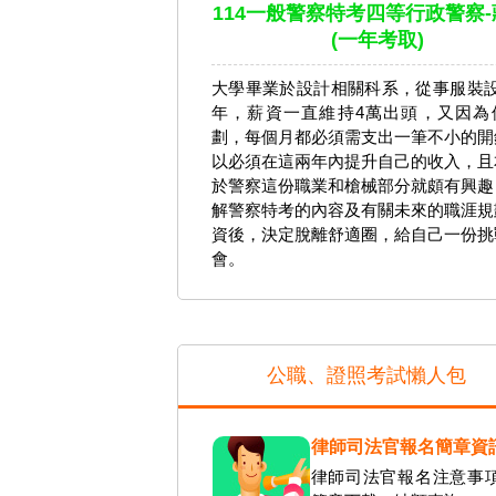
114一般警察特考四等行政警察-
(一年考取)
大學畢業於設計相關科系，從事服裝設
年，薪資一直維持4萬出頭，又因為
劃，每個月都必須需支出一筆不小的開
以必須在這兩年內提升自己的收入，且
於警察這份職業和槍械部分就頗有興趣
解警察特考的內容及有關未來的職涯規
資後，決定脫離舒適圈，給自己一份挑
會。
公職、證照考試懶人包
律師司法官報名簡章資
律師司法官報名注意事