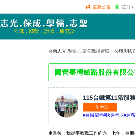
重要公告
註冊 /
志光.保成.學儒.志聖
公職．國營．證照．研究所
台南志光.學儒.志聖公職補習班
»
公職與國
國營臺灣鐵路股份有限公
115台鐵第11階服
一年考取
#台鐵招考
#快速考取
#運
畢業後，我從事教職工作約六、七年，長期