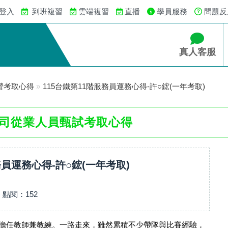
 登入
到班複習
雲端複習
直播
學員服務
問題反
真人客服
營考取心得
»
115台鐵第11階服務員運務心得-許○鋐(一年考取)
司從業人員甄試考取心得
務員運務心得-許○鋐(一年考取)
務
點閱：
152
擔任教師兼教練。一路走來，雖然累積不少帶隊與比賽經驗，