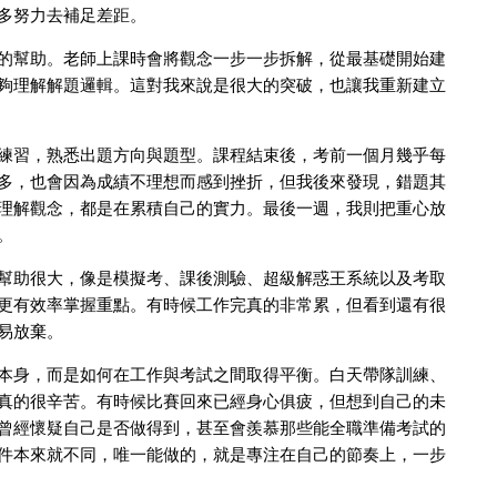
多努力去補足差距。
的幫助。老師上課時會將觀念一步一步拆解，從最基礎開始建
夠理解解題邏輯。這對我來說是很大的突破，也讓我重新建立
練習，熟悉出題方向與題型。課程結束後，考前一個月幾乎每
多，也會因為成績不理想而感到挫折，但我後來發現，錯題其
理解觀念，都是在累積自己的實力。最後一週，我則把重心放
。
幫助很大，像是模擬考、課後測驗、超級解惑王系統以及考取
更有效率掌握重點。有時候工作完真的非常累，但看到還有很
易放棄。
本身，而是如何在工作與考試之間取得平衡。白天帶隊訓練、
真的很辛苦。有時候比賽回來已經身心俱疲，但想到自己的未
曾經懷疑自己是否做得到，甚至會羨慕那些能全職準備考試的
件本來就不同，唯一能做的，就是專注在自己的節奏上，一步