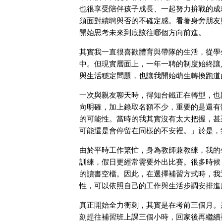
也很享受陪伴孩子成長、一起努力拚戰的成
須面對續聘與否的不確定感。看著身旁朋友
開始思考未來到底該往哪個方向前進。
其實我一直很喜歡體育與帶隊的生活，從學
中。但現實層面上，一年一聘的制度始終讓
與生活穩定問題，也讓我開始萌生轉換跑道
一次與親友聊天時，得知台鐵正在轉型，也
向明確，加上錄取名額不少，重要的是還有
的可能性。當時的我其實沒有太大把握，甚
可能還是會停留在同樣的不安裡。」於是，
由於平時工作繁忙，身為教師兼教練，我的
訓練，假日更經常需要外出比賽。很多時候
的讀書空檔。因此，在選擇補習方式時，我
性，可以依照自己的工作與生活步調安排進
真正開始全力衝刺，其實是在考前三個月。
刻趕往補習班上課三個小時，回家後再繼續