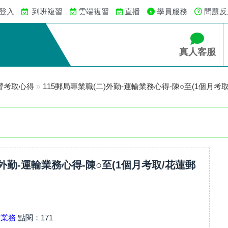
 登入
到班複習
雲端複習
直播
學員服務
問題反
真人客服
營考取心得
»
115郵局專業職(二)外勤-運輸業務心得-陳○至(1個月考
)外勤-運輸業務心得-陳○至(1個月考取/花蓮郵
輸業務
點閱：
171