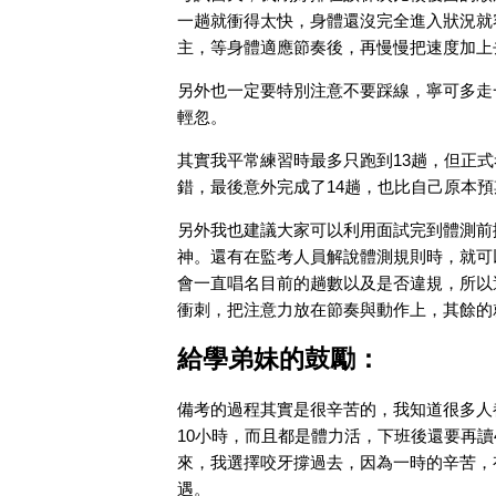
一趟就衝得太快，身體還沒完全進入狀況就
主，等身體適應節奏後，再慢慢把速度加上
另外也一定要特別注意不要踩線，寧可多走
輕忽。
其實我平常練習時最多只跑到13趟，但正
錯，最後意外完成了14趟，也比自己原本
另外我也建議大家可以利用面試完到體測前
神。還有在監考人員解說體測規則時，就可
會一直唱名目前的趟數以及是否違規，所以
衝刺，把注意力放在節奏與動作上，其餘的
給學弟妹的鼓勵：
備考的過程其實是很辛苦的，我知道很多人
10小時，而且都是體力活，下班後還要再讀
來，我選擇咬牙撐過去，因為一時的辛苦，有
遇。