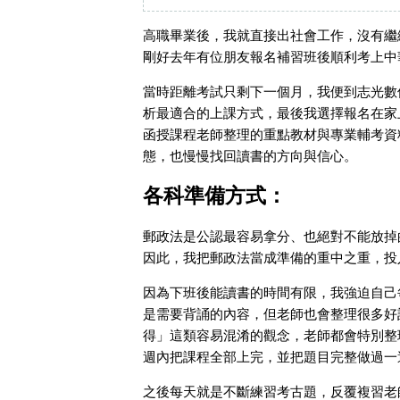
高職畢業後，我就直接出社會工作，沒有繼
剛好去年有位朋友報名補習班後順利考上中
當時距離考試只剩下一個月，我便到志光數
析最適合的上課方式，最後我選擇報名在家
函授課程老師整理的重點教材與專業輔考資
態，也慢慢找回讀書的方向與信心。
各科準備方式：
郵政法是公認最容易拿分、也絕對不能放掉
因此，我把郵政法當成準備的重中之重，投
因為下班後能讀書的時間有限，我強迫自己
是需要背誦的內容，但老師也會整理很多好
得」這類容易混淆的觀念，老師都會特別整
週內把課程全部上完，並把題目完整做過一
之後每天就是不斷練習考古題，反覆複習老