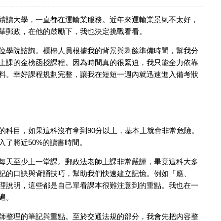
續讀大學，一直都在運輸業服務。近年來運輸業景氣不太好，
華郵政，在他的鼓勵下，我也決定挑戰看看。
位學院諮詢。櫃檯人員根據我的背景與剩餘準備時間，幫我分
上課的金榜函授課程。因為時間真的很緊迫，我只能全力依靠
料。幸好課程規劃完整，讓我在短短一週內就迅速進入備考狀
的科目，如果這科沒有拿到90分以上，基本上就會非常危險。
入了將近50%的讀書時間。
每天至少上一堂課。郵政法老師上課非常嚴謹，畢竟這科大多
記的口訣與背誦技巧，幫助我們快速建立記憶。例如「應、
理說明，這些都是自己單看課本很難注意到的重點。我也在一
遍。
師整理的筆記與重點。至於交通法規的部分，我會先把內容整