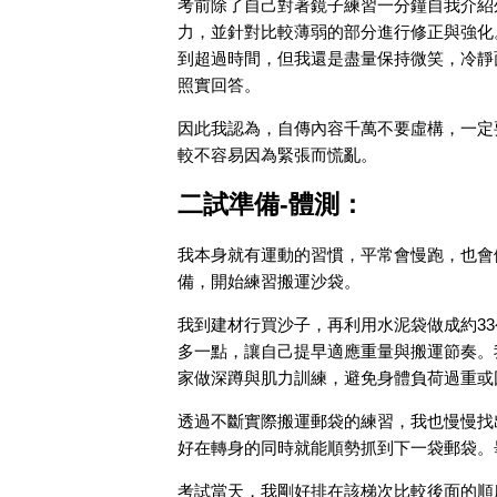
考前除了自己對著鏡子練習一分鐘自我介紹
力，並針對比較薄弱的部分進行修正與強化
到超過時間，但我還是盡量保持微笑，冷靜
照實回答。
因此我認為，自傳內容千萬不要虛構，一定
較不容易因為緊張而慌亂。
二試準備-體測：
我本身就有運動的習慣，平常會慢跑，也會
備，開始練習搬運沙袋。
我到建材行買沙子，再利用水泥袋做成約33
多一點，讓自己提早適應重量與搬運節奏。
家做深蹲與肌力訓練，避免身體負荷過重或
透過不斷實際搬運郵袋的練習，我也慢慢找
好在轉身的同時就能順勢抓到下一袋郵袋。
考試當天，我剛好排在該梯次比較後面的順