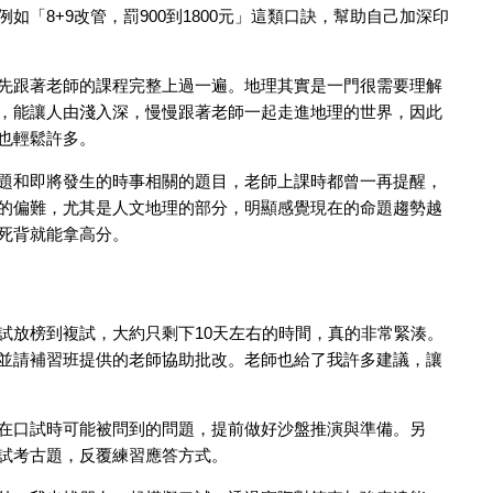
「8+9改管，罰900到1800元」這類口訣，幫助自己加深印
先跟著老師的課程完整上過一遍。地理其實是一門很需要理解
，能讓人由淺入深，慢慢跟著老師一起走進地理的世界，因此
也輕鬆許多。
題和即將發生的時事相關的題目，老師上課時都曾一再提醒，
的偏難，尤其是人文地理的部分，明顯感覺現在的命題趨勢越
死背就能拿高分。
試放榜到複試，大約只剩下10天左右的時間，真的非常緊湊。
並請補習班提供的老師協助批改。老師也給了我許多建議，讓
在口試時可能被問到的問題，提前做好沙盤推演與準備。另
試考古題，反覆練習應答方式。