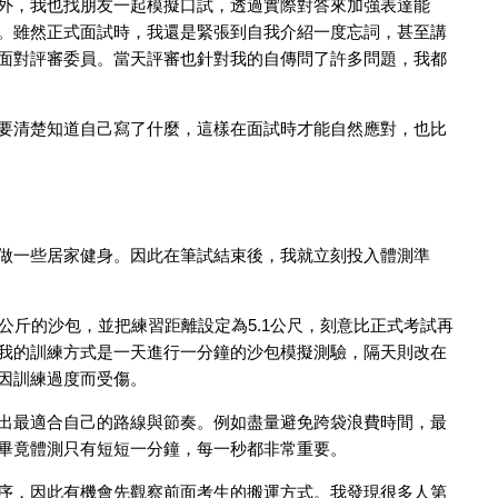
外，我也找朋友一起模擬口試，透過實際對答來加強表達能
。雖然正式面試時，我還是緊張到自我介紹一度忘詞，甚至講
面對評審委員。當天評審也針對我的自傳問了許多問題，我都
要清楚知道自己寫了什麼，這樣在面試時才能自然應對，也比
做一些居家健身。因此在筆試結束後，我就立刻投入體測準
公斤的沙包，並把練習距離設定為5.1公尺，刻意比正式考試再
我的訓練方式是一天進行一分鐘的沙包模擬測驗，隔天則改在
因訓練過度而受傷。
出最適合自己的路線與節奏。例如盡量避免跨袋浪費時間，最
畢竟體測只有短短一分鐘，每一秒都非常重要。
序，因此有機會先觀察前面考生的搬運方式。我發現很多人第