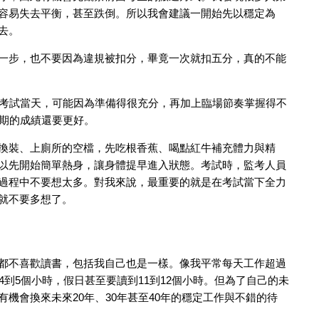
容易失去平衡，甚至跌倒。所以我會建議一開始先以穩定為
去。
一步，也不要因為違規被扣分，畢竟一次就扣五分，真的不能
式考試當天，可能因為準備得很充分，再加上臨場節奏掌握得不
預期的成績還要更好。
換裝、上廁所的空檔，先吃根香蕉、喝點紅牛補充體力與精
以先開始簡單熱身，讓身體提早進入狀態。考試時，監考人員
過程中不要想太多。對我來說，最重要的就是在考試當下全力
就不要多想了。
都不喜歡讀書，包括我自己也是一樣。像我平常每天工作超過
4到5個小時，假日甚至要讀到11到12個小時。但為了自己的未
機會換來未來20年、30年甚至40年的穩定工作與不錯的待