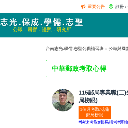
重要公告
註冊 /
志光.保成.學儒.志聖
公職．國營．證照．研究所
台南志光.學儒.志聖公職補習班
»
公職與國
中華郵政考取心得
115郵局專業職(二
局榜眼)
1個月考取/花蓮
郵局榜眼
#快速考取
#郵局招考
#運