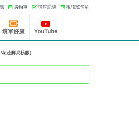
應
購物車
講座記錄
視訊班預約
YouTube
填單好康
取/花蓮郵局榜眼)