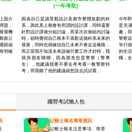
(一年考取)
上面介
因為自己是讀景觀設計及都市整體規劃的科
今年即
擇題，
系，因此系上都會有所謂的設計課，同時還要
是充
發展機
針對設計課做分組討論，而某次在做組內討論
趣，與
華郵政公
時，頓時覺得自己根本不喜歡這個科系未來的
警察這
遇跟福
發展，同時也很確信自己未來不會走這條路，
等行政
有明確
而正當我不知道未來該做什麼工作才好時，我
的生活
就與朋友聊聊，因為朋友也是警察（警專
職，全
生），他建議我要不要去考考看一般警察特
考，而我聽了他的建議就想說去試試看。
國營考試懶人包
訊
記帳士報名簡章資訊
項、
記帳士報名注意事項、簡章