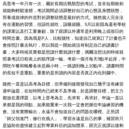
高普考一年只有一次，屬於長期抗戰類型的考試，並非短期衝刺
就能夠輕鬆達標，考試期間必須調整好自己的心態及身體狀態，
而養成規律的作息對於調整狀態是最好的方式。雖然個人完全沒
有在運動的習慣，但該吃就吃，該睡就睡。5月以前因為還有學校
的課業以及打工要兼顧，除了跟課以外通常是利用晚上或假日的
時間念書。因為我是P人，比較隨性，知道自己就算訂了計畫也不
會按照計畫去執行，所以我從一開始就沒有制定自己的讀書計
畫，大多時候其實都是想讀什麼就讀什麼，偶爾沒想法的時候就
照著考試日程表上的順序讀一輪。考前一個月每天9點半起床，中
間吃午餐和晚餐各休息兩小時，一路讀到晚上10點半。讀書時間
的長短不是重點，重要的是所讀的內容是否真正內化到腦中。
雖然一直是以高考為目標，但準備到後期發現自己幾乎沒有練習
過申論題，在短時間內已經來不及準備，於是調整目標，把主力
都放在選擇題，以考上普考為主，先求有，再求好。申論一直以
來都是我的弱點，如果能重來一次我一定會把握住申論練習的機
會。沒有實際輸出，永遠不會知道自己的問題在哪裡。正所謂
「師父領進門，修行在個人」，學習永遠是自己的事，補習班只
是協助你盡快建立起對專業科目的認知體系，跟完正規課以後剩