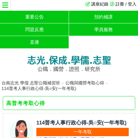
講座紀錄
註冊 / 登入
重要公告
預約補課
問題反應
學員服務
直播
志光.保成.學儒.志聖
公職．國營．證照．研究所
台南志光.學儒.志聖公職補習班
»
公職與國營考取心得
»
114普考人事行政心得-吳○安(一年考取)
高普考考取心得
114普考人事行政心得-吳○安(一年考取)
一年考取