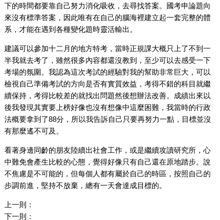
下的時間都要靠自己努力消化吸收，去尋找答案。國考申論題向
來沒有標準答案，因此唯有在自己的腦海裡建立起一套完整的體
系，才能在遇到各種變化題時靈活輸出。
建議可以參加十二月的地方特考，當時正規課大概只上了不到一
半我就去考了，雖然很多內容都還沒教到，至少可以去感受一下
考場的氛圍。我認為這次考試的經驗對我的幫助非常巨大，可以
檢視自己準備考試的方向是否有實質效益，考得不錯的科目就繼
續保持，考得比較差的就找出問題然後想辦法改善。成績出來以
後我發現其實要上榜好像也沒有想像中這麼困難，我當時的行政
法概要拿到了88分，所以我告訴自己只要再努力一點，目標並沒
有那麼遙不可及。
看著身邊同齡的朋友陸續出社會工作，或是繼續攻讀研究所，心
中難免會產生比較的心態，覺得好像只有自己還在原地踏步。說
不焦慮是不可能的，但每個人都有屬於自己的時區，按照自己的
步調前進，堅持不放棄，總有一天會達成目標的。
上一則：
下一則：