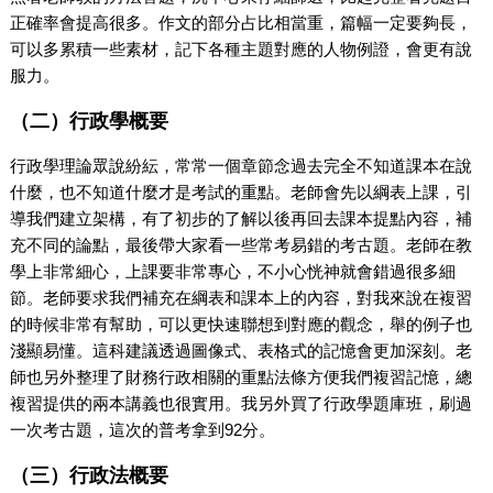
正確率會提高很多。作文的部分占比相當重，篇幅一定要夠長，
可以多累積一些素材，記下各種主題對應的人物例證，會更有說
服力。
（二）行政學概要
行政學理論眾說紛紜，常常一個章節念過去完全不知道課本在說
什麼，也不知道什麼才是考試的重點。老師會先以綱表上課，引
導我們建立架構，有了初步的了解以後再回去課本提點內容，補
充不同的論點，最後帶大家看一些常考易錯的考古題。老師在教
學上非常細心，上課要非常專心，不小心恍神就會錯過很多細
節。老師要求我們補充在綱表和課本上的內容，對我來說在複習
的時候非常有幫助，可以更快速聯想到對應的觀念，舉的例子也
淺顯易懂。這科建議透過圖像式、表格式的記憶會更加深刻。老
師也另外整理了財務行政相關的重點法條方便我們複習記憶，總
複習提供的兩本講義也很實用。我另外買了行政學題庫班，刷過
一次考古題，這次的普考拿到92分。
（三）行政法概要