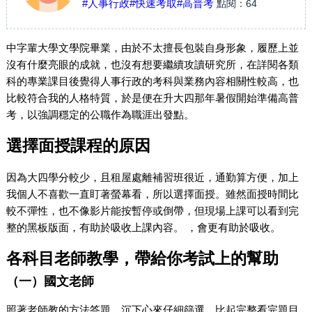
#人事行政
#快速考取
#高普考
點閱：
64
中字輩大學文學院畢業，由於不太擅長包裝自身形象，履歷上並
沒有什麼亮眼的成就，也沒有想要繼續攻讀研究所，在詳閱各類
科的專業課目後覺得人事行政的考科與業務內容相關性較高，也
比較符合我的人格特質，於是便在升大四那年暑假開始準備高普
考，以強調穩定的公職作為職涯出發點。
選擇面授課程的原因
因為大四學分較少，且租屋處離補習班很近，通勤算方便，加上
我個人不喜歡一直盯著螢幕看，所以選擇面授。雖然面授時間比
較不彈性，也不像影片能按暫停或倒帶，但現場上課可以看到完
整的黑板版面，有助於吸收上課內容。 ，會更有助於吸收。
各科目老師教學，帶給你考試上的幫助
（一）國文老師
照著老師教的方法答題，沉下心來仔細篩選，比起完整看完題目