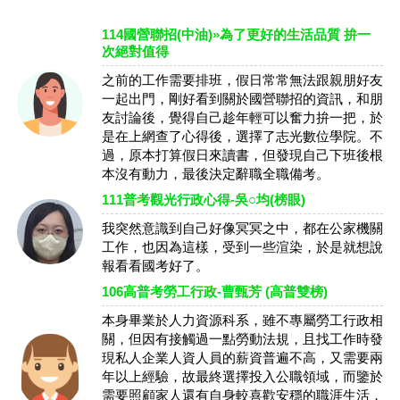
114國營聯招(中油)»為了更好的生活品質 拚一
次絕對值得
之前的工作需要排班，假日常常無法跟親朋好友
一起出門，剛好看到關於國營聯招的資訊，和朋
友討論後，覺得自己趁年輕可以奮力拚一把，於
是在上網查了心得後，選擇了志光數位學院。不
過，原本打算假日來讀書，但發現自己下班後根
本沒有動力，最後決定辭職全職備考。
111普考觀光行政心得-吳○均(榜眼)
我突然意識到自己好像冥冥之中，都在公家機關
工作，也因為這樣，受到一些渲染，於是就想說
報看看國考好了。
106高普考勞工行政-曹甄芳 (高普雙榜)
本身畢業於人力資源科系，雖不專屬勞工行政相
關，但因有接觸過一點勞動法規，且找工作時發
現私人企業人資人員的薪資普遍不高，又需要兩
年以上經驗，故最終選擇投入公職領域，而鑒於
需要照顧家人還有自身較喜歡安穩的職涯生活，