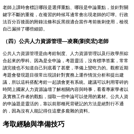
老師上課時會標註哪段是選擇重點、哪段是申論重點，並針對關
鍵字不斷的重複，在複習的時候耳邊常會出現老師的叮嚀。行政
法百分百後面的附錄法條和反黑很適合當作考前衝刺使用，檢視
自己漏掉了哪些細節。
（四）公共人力資源管理—凌襄(劉奕宏)老師
公共人力資源管理是由考銓制度、人力資源管理以及行政學所綜
合起來的學科。因為是全申論，考題靈活，沒有標準答案，常常
讀完後也不知道自己到底看了甚麼，準備上蠻吃力的。觀察近期
考題會發現題目很常出現請針對實務上運作情況分析和提出建
議，所以這科搭配考銓一起讀會更有系統。建議可以利用零碎的
時間上國家人力資源論壇了解相關內容與時事，看看專家學者以
及實務工作者的觀點，擷取一些申論可以使用的素材。公共人資
的申論題是靈活的，靠以前那種死背硬記的方法是絕對行不通
的，因為沒有人能記得住這麼多龐雜的資料。
考取經驗與準備技巧