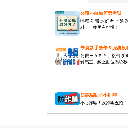
公職小白如何選考試
哪種公職最好考？選
科，上榜更有把握！
學員新手教學＆服務規
公職王ＡＰＰ、複習系
解惑王、線上劃位系統教
防詐騙貼心小叮嚀
小心詐騙！反詐騙五招！