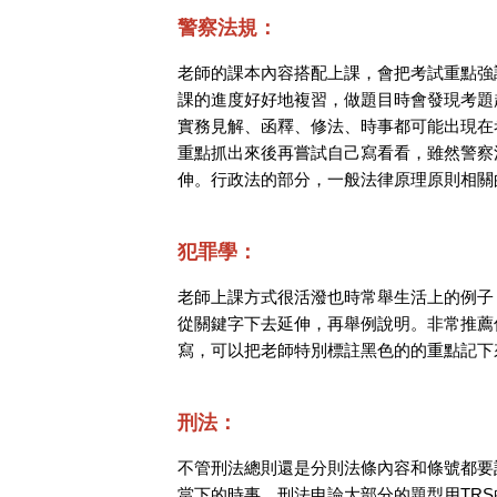
警察法規：
老師的課本內容搭配上課，會把考試重點強
課的進度好好地複習，做題目時會發現考題
實務見解、函釋、修法、時事都可能出現在
重點抓出來後再嘗試自己寫看看，雖然警察
伸。行政法的部分，一般法律原理原則相關
犯罪學：
老師上課方式很活潑也時常舉生活上的例子
從關鍵字下去延伸，再舉例說明。非常推薦
寫，可以把老師特別標註黑色的的重點記下
刑法：
不管刑法總則還是分則法條內容和條號都要
當下的時事。刑法申論大部分的題型用TR