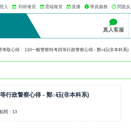
 登入
到班複習
雲端複習
直播
學員服務
問題反
真人客服
營考取心得
»
110一般警察特考四等行政警察心得 - 鄭○砡(非本科系)
等行政警察心得 - 鄭○砡(非本科系)
點閱：
13