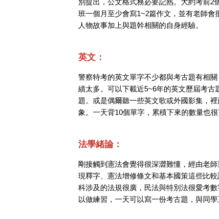
別提出，公文格式務必要記熟。大約考前2
班一個月至少會寫1~2篇作文，並有老師會
人物故事加上與題幹相關的自身經驗。
英文：
警察特考的英文單字不少都與考古題有相關
績太多。可以下載近5~6年的英文歷屆考
題。或是偶爾聽一些英文歌或外國影集，裡
象。一天背10個單字，累積下來的數量也很
法學緒論：
剛接觸到憲法會覺得很深澀難懂，經由老師
現釋字、憲法增修條文和基本國策這些比較
科涉及的法規很廣，民法與特別法很愛考數
以做練習，一天可以寫一份考古題，與同學