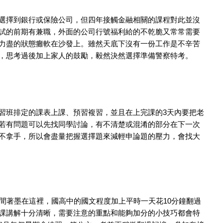
選擇到銀行或保險公司，但四年接觸金融相關的課程對此並沒
試的前期有兼職，外面的公司行號福利給的不乾脆又常常需要
力盡的狀態癱軟在沙發上。雖然天底下沒有一份工作是不辛苦
，思考過後加上家人的鼓勵，毅然決然選擇準備警察特考。
習班排定的課表上課、預習複習，並且在上完課的3天內要把老
若有問題可以先找同學討論，有不清楚或混淆的部分在下一次
不拿手，所以會盡量把握選擇題來減輕申論題的壓力，會找大
時間著墨在這裡，國高中的國文程度加上平時一天花10分鐘翻過
課講解十分清晰，需要注意的重點和能夠加分的小技巧都會特