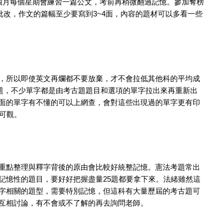
個月每個星期會練習一篇公文，考前再稍微翻過記憶。參加奪榜
批改，作文的篇幅至少要寫到3~4面，內容的題材可以多看一些
，所以即使英文再爛都不要放棄，才不會拉低其他科的平均成
古題，不少單字都是由考古題題目和選項的單字拉出來再重新出
面的單字有不懂的可以上網查，會對這些出現過的單字更有印
可觀。
重點整理與釋字背後的原由會比較好統整記憶。憲法考題常出
記憶性的題目，要好好把握盡量25題都要拿下來。法緒雖然這
字相關的題型，需要特別記憶，但這科有大量歷屆的考古題可
互相討論，有不會或不了解的再去詢問老師。