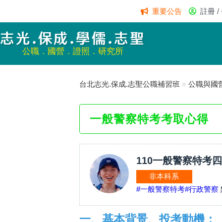
重要公告
註冊 /
志光.保成.學儒.志聖
公職．國營．證照．研究所
台北志光.保成.志聖公職補習班
»
公職與國
一般警察特考考取心得
110一般警察特考四
非本科系
#一般警察特考
#行政警察
一、基本背景、投考動機：