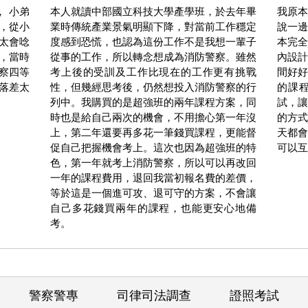
， 小弟
本人就讀中部國立科技大學產學班，於去年畢
我原本
，從小
業時傳統產業景氣明顯下降，對當前工作穩定
說一邊
太會唸
度感到恐慌，也認為這份工作不是我想一輩子
本完全
，當時
從事的工作，所以轉念想成為消防警察。雖然
內設計
察四等
考上後的受訓及工作比現在的工作更有挑戰
間好好
落差太
性，但幾經思考後，仍然想投入消防警察的行
的課
列中。我購買的是超強班的兩年課程方案，同
試，讓
時也是給自己兩次的機會，不用擔心第一年沒
的方式
上，第二年還要再多花一筆錢買課程，更能督
天都會
促自己把握機會考上。這次也因為超強班的特
可以互
色，第一年就考上消防警察，所以可以再改回
一年的課程費用，退回我當初報名費的差價，
等於這是一個進可攻、退可守的方案，不會讓
自己多花錢買兩年的課程，也能更安心地備
考。
警察警專
司律司法調查
證照考試