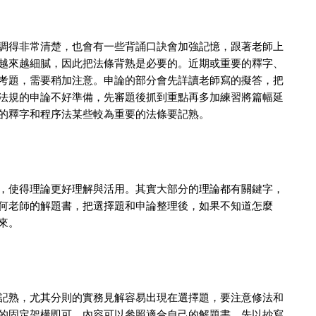
調得非常清楚，也會有一些背誦口訣會加強記憶，跟著老師上
越來越細膩，因此把法條背熟是必要的。近期或重要的釋字、
考題，需要稍加注意。申論的部分會先詳讀老師寫的擬答，把
法規的申論不好準備，先審題後抓到重點再多加練習將篇幅延
的釋字和程序法某些較為重要的法條要記熟。
，使得理論更好理解與活用。其實大部分的理論都有關鍵字，
何老師的解題書，把選擇題和申論整理後，如果不知道怎麼
來。
記熟，尤其分則的實務見解容易出現在選擇題，要注意修法和
S的固定架構即可，內容可以參照適合自己的解題書，先以抄寫