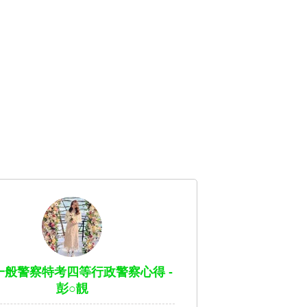
3一般警察特考四等行政警察心得 -
彭○靚