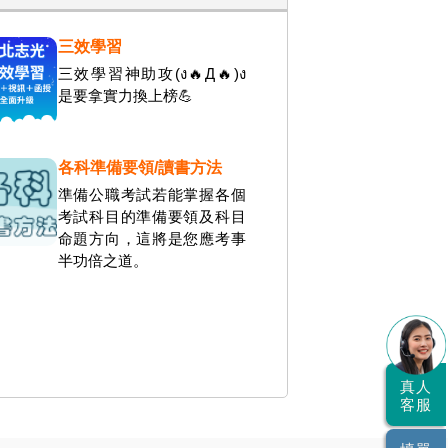
三效學習
三效學習神助攻(ง🔥Д🔥)ง
是要拿實力換上榜💪
各科準備要領/讀書方法
準備公職考試若能掌握各個
考試科目的準備要領及科目
命題方向，這將是您應考事
半功倍之道。
真人
客服