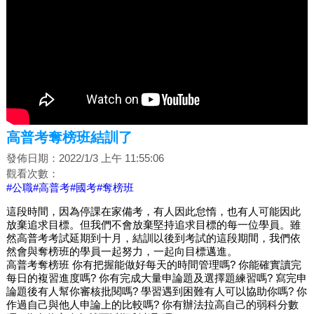
高普考奪榜班結訓了
發佈日期：2022/1/3 上午 11:55:06
觀看次數：
#公職
#高普考
#國考
#奪榜班
這段時間，因為停課在家備考，有人因此怠惰，也有人可能因此
放棄追求目標。但我們不會放棄堅持追求目標的每一位學員。雖
然高普考考試延期到十月，結訓以後到考試的這段期間，我們依
然會與奪榜班的學員一起努力，一起向目標邁進。
高普考奪榜班 你有把握能做好每天的時間管理嗎? 你能確實讀完
每日的複習進度嗎? 你有完成大量申論題及選擇題練習嗎? 寫完申
論題後有人幫你審核批閱嗎? 學習遇到困難有人可以協助你嗎? 你
作過自己與他人申論上的比較嗎? 你有辦法拉高自己的弱科分數