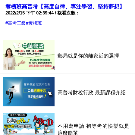
奪榜班高普考【高度自律、專注學習、堅持夢想】
2022/2/15 下午 02:39:44 / 觀看次數：
#高考三級
#奪榜班
郵局就是你的離家近的選擇
高普考財稅行政 最新課程介紹
不用寫申論 初等考的快樂就是
這麼簡單