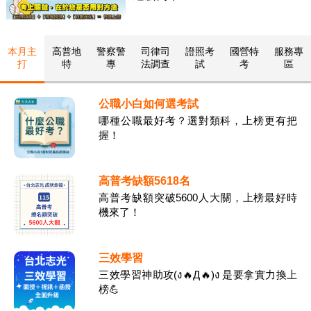
本月主
高普地
警察警
司律司
證照考
國營特
服務專
打
特
專
法調查
試
考
區
公職小白如何選考試
哪種公職最好考？選對類科，上榜更有把
握！
高普考缺額5618名
高普考缺額突破5600人大關，上榜最好時
機來了！
三效學習
三效學習神助攻(ง🔥Д🔥)ง 是要拿實力換上
榜💪