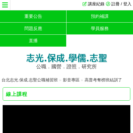
講座紀錄
註冊 / 登入
重要公告
預約補課
問題反應
學員服務
直播
志光.保成.學儒.志聖
公職．國營．證照．研究所
台北志光.保成.志聖公職補習班
»
影音專區
»
高普考奪榜班結訓了
線上課程