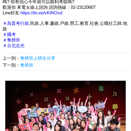
嗎? 你有信心今年就可以順利考取嗎?
歡迎你 來電＆線上諮詢 諮詢熱線：02-23120607
Line好友
https://lin.ee/vKtNOxd
＃高普考行政
.民政.人事.廉政.戶政.勞工.教育.社會.公職社工師.地
政
＃國考
＃奪榜班
＃台北志光
上一則：
奪榜班上榜生分享
下一則：
奪榜班