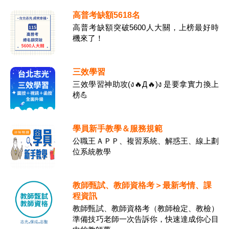
高普考缺額5618名
高普考缺額突破5600人大關，上榜最好時
機來了！
三效學習
三效學習神助攻(ง🔥Д🔥)ง 是要拿實力換上
榜💪
學員新手教學＆服務規範
公職王ＡＰＰ、複習系統、解惑王、線上劃
位系統教學
教師甄試、教師資格考＞最新考情、課
程資訊
教師甄試、教師資格考（教師檢定、教檢）
準備技巧老師一次告訴你，快速達成你心目