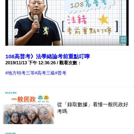
108高普考》法學緒論考前重點叮嚀
2019/11/13 下午 12:36:26 / 觀看次數：
#地方特考三等
#高考三級
#普考
從「錄取數據」看懂一般民政好
考嗎