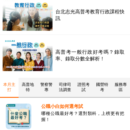
台北志光高普考教育行政課程快
訊
高普考一般行政好考嗎？錄取
率、錄取分數全解析！
本月主
高普地
警察警
司律司
證照考
國營特
服務專
打
特
專
法調查
試
考
區
公職小白如何選考試
哪種公職最好考？選對類科，上榜更有把
握！