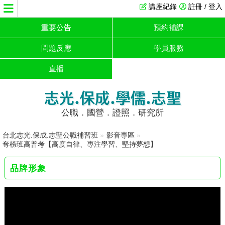
講座紀錄
註冊 / 登入
重要公告
預約補課
問題反應
學員服務
直播
志光.保成.學儒.志聖
公職．國營．證照．研究所
台北志光.保成.志聖公職補習班
»
影音專區
»
奪榜班高普考【高度自律、專注學習、堅持夢想】
品牌形象