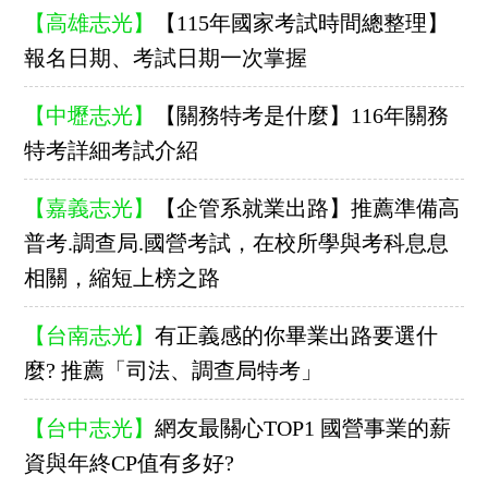
【高雄志光】
【115年國家考試時間總整理】
報名日期、考試日期一次掌握
【中壢志光】
【關務特考是什麼】116年關務
特考詳細考試介紹
【嘉義志光】
【企管系就業出路】推薦準備高
普考.調查局.國營考試，在校所學與考科息息
相關，縮短上榜之路
【台南志光】
有正義感的你畢業出路要選什
麼? 推薦「司法、調查局特考」
【台中志光】
網友最關心TOP1 國營事業的薪
資與年終CP值有多好?