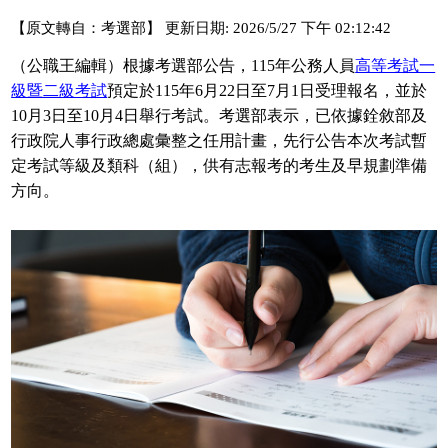
【原文轉自：考選部】 更新日期: 2026/5/27 下午 02:12:42
（公職王編輯）根據考選部公告，115年公務人員
高等考試一
級暨二級考試
預定於115年6月22日至7月1日受理報名，並於
10月3日至10月4日舉行考試。考選部表示，已依據銓敘部及
行政院人事行政總處彙整之任用計畫，先行公告本次考試暫
定考試等級及類科（組），供有志報考的考生及早規劃準備
方向。