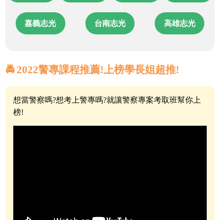
嘉義志光
台南志光
高雄志光
🚔 2022警專課程推薦!上榜學長姐超推!
想當警察嗎?想考上警專嗎?就讓警察專案考取班幫你上
榜!