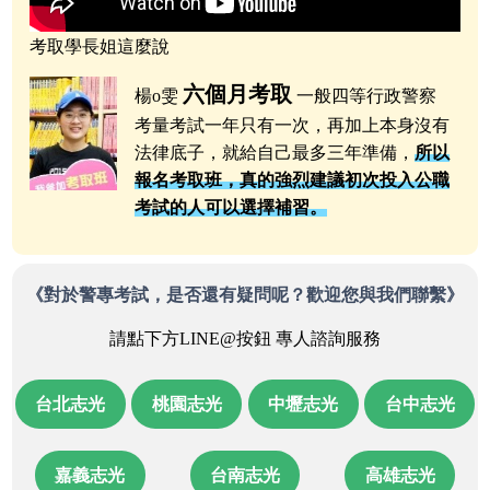
考取學長姐這麼說
六個月考取
楊o雯
一般四等行政警察
考量考試一年只有一次，再加上本身沒有
法律底子，就給自己最多三年準備，
所以
報名考取班，真的強烈建議初次投入公職
考試的人可以選擇補習。
《對於警專考試，是否還有疑問呢？
歡迎您與我們聯繫》
請點下方LINE@按鈕 專人諮詢服務
台北志光
桃園志光
中壢志光
台中志光
嘉義志光
台南志光
高雄志光