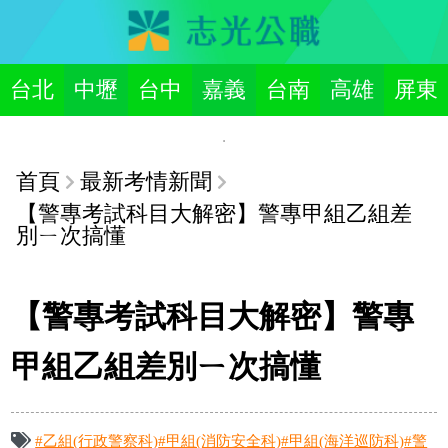
台北
中壢
台中
嘉義
台南
高雄
屏東
首頁
最新考情新聞
【警專考試科目大解密】警專甲組乙組差
別ㄧ次搞懂
【警專考試科目大解密】警專
甲組乙組差別ㄧ次搞懂
#乙組(行政警察科)
#甲組(消防安全科)
#甲組(海洋巡防科)
#警