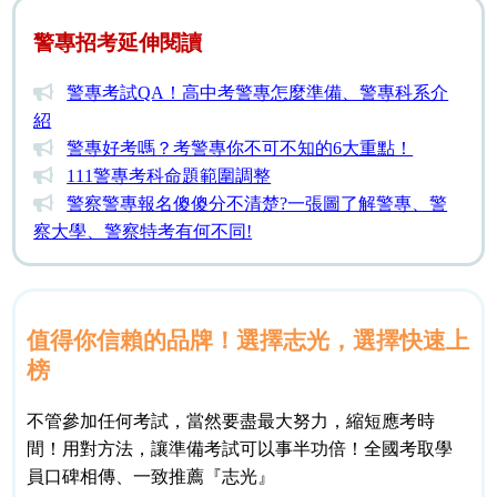
警專招考延伸閱讀
警專考試QA！高中考警專怎麼準備、警專科系介
紹
警專好考嗎？考警專你不可不知的6大重點！
111警專考科命題範圍調整
警察警專報名傻傻分不清楚?一張圖了解警專、警
察大學、警察特考有何不同!
值得你信賴的品牌！選擇志光，選擇快速上
榜
不管參加任何考試，當然要盡最大努力，縮短應考時
間！用對方法，讓準備考試可以事半功倍！全國考取學
員口碑相傳、一致推薦『志光』