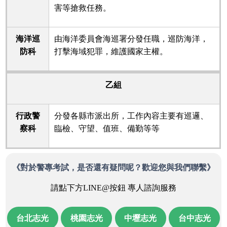
害等搶救任務。
海洋巡
由海洋委員會海巡署分發任職，巡防海洋，
防科
打擊海域犯罪，維護國家主權。
乙組
行政警
分發各縣市派出所，工作內容主要有巡邏、
察科
臨檢、守望、值班、備勤等等
《對於警專考試，是否還有疑問呢？
歡迎您與我們聯繫》
請點下方LINE@按鈕 專人諮詢服務
台北志光
桃園志光
中壢志光
台中志光