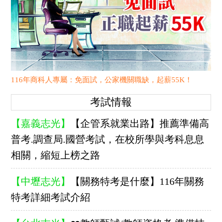
116年商科人專屬：免面試，公家機關職缺，起薪55K！
考試情報
【嘉義志光】
【企管系就業出路】推薦準備高
普考.調查局.國營考試，在校所學與考科息息
相關，縮短上榜之路
【中壢志光】
【關務特考是什麼】116年關務
特考詳細考試介紹