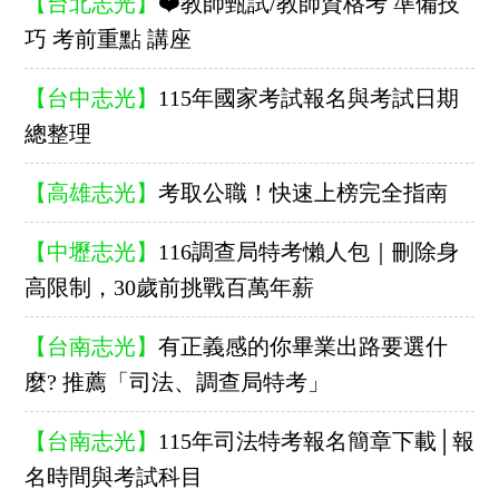
【台北志光】
❤️教師甄試/教師資格考 準備技
巧 考前重點 講座
【台中志光】
115年國家考試報名與考試日期
總整理
【高雄志光】
考取公職！快速上榜完全指南
【中壢志光】
116調查局特考懶人包｜刪除身
高限制，30歲前挑戰百萬年薪
【台南志光】
有正義感的你畢業出路要選什
麼? 推薦「司法、調查局特考」
【台南志光】
115年司法特考報名簡章下載│報
名時間與考試科目