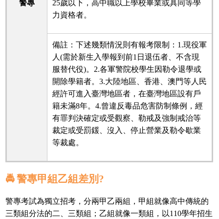
警專
25歲以下，高中職以上學校畢業或具同等學
力資格者。
備註：下述幾類情況則有報考限制：1.現役軍
人(需於新生入學報到前1日退伍者、不含現
服替代役)。2.各軍警院校學生因勒令退學或
開除學籍者。3.大陸地區、香港、澳門等人民
經許可進入臺灣地區者，在臺灣地區設有戶
籍未滿8年。4.曾違反毒品危害防制條例，經
有罪判決確定或受觀察、勒戒及強制戒治等
裁定或受罰鍰、沒入、停止營業及勒令歇業
等裁處。
🚔 警專甲組乙組差別?
警專考試為獨立招考，分兩甲乙兩組，甲組就像高中傳統的
三類組分法的二、三類組；乙組就像一類組，以110學年招生