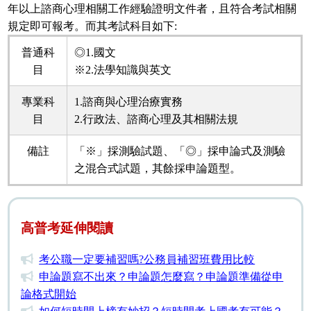
年以上諮商心理相關工作經驗證明文件者，且符合考試相關
規定即可報考。而其考試科目如下:
普通科
◎1.國文
目
※2.法學知識與英文
專業科
1.諮商與心理治療實務
目
2.行政法、諮商心理及其相關法規
備註
「※」採測驗試題、「◎」採申論式及測驗
之混合式試題，其餘採申論題型。
高普考延伸閱讀
考公職一定要補習嗎?公務員補習班費用比較
申論題寫不出來？申論題怎麼寫？申論題準備從申
論格式開始