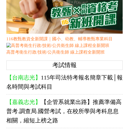
116教甄教資全新開課｜國小、幼教、輔導教甄專業科目
高普考衛生行政/技術/公共衛生師 線上課程全新開班
考試情報
【台南志光】
115年司法特考報名簡章下載│報
名時間與考試科目
【嘉義志光】
【企管系就業出路】推薦準備高
普考.調查局.國營考試，在校所學與考科息息
相關，縮短上榜之路