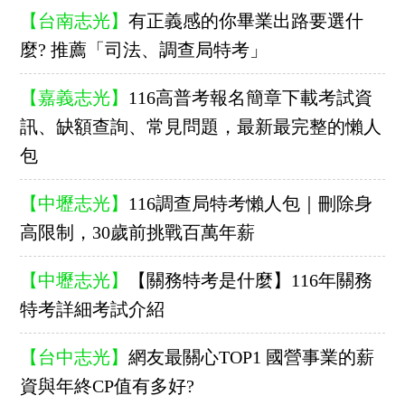
【台南志光】
有正義感的你畢業出路要選什
麼? 推薦「司法、調查局特考」
【嘉義志光】
116高普考報名簡章下載考試資
訊、缺額查詢、常見問題，最新最完整的懶人
包
【中壢志光】
116調查局特考懶人包｜刪除身
高限制，30歲前挑戰百萬年薪
【中壢志光】
【關務特考是什麼】116年關務
特考詳細考試介紹
【台中志光】
網友最關心TOP1 國營事業的薪
資與年終CP值有多好?