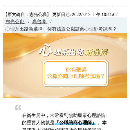
【原文轉自：志光公職】 更新日期: 2022/5/13 上午 10:41:02
志光公職
高普考
心理系出路新選擇！你有聽過公職諮商心理師考試嗎？
在衛生局中，常常看到協助民眾心理諮詢
的重要人物就是
「公職諮商心理師」
， 本
篇將為大家解密公職諮商心理師考試資