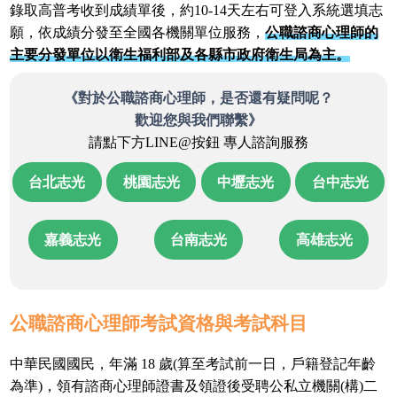
錄取高普考收到成績單後，約10-14天左右可登入系統選填志
願，依成績分發至全國各機關單位服務，
公職諮商心理師的
主要分發單位以衛生福利部及各縣市政府衛生局為主。
《對於公職諮商心理師，是否還有疑問呢？
歡迎您與我們聯繫》
請點下方LINE@按鈕 專人諮詢服務
台北志光
桃園志光
中壢志光
台中志光
嘉義志光
台南志光
高雄志光
公職諮商心理師考試資格與考試科目
中華民國國民，年滿 18 歲(算至考試前一日，戶籍登記年齡
為準)，領有諮商心理師證書及領證後受聘公私立機關(構)二