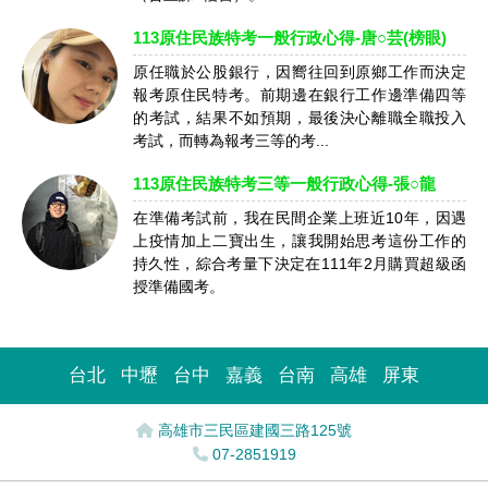
113原住民族特考一般行政心得-唐○芸(榜眼)
原任職於公股銀行，因嚮往回到原鄉工作而決定
報考原住民特考。前期邊在銀行工作邊準備四等
的考試，結果不如預期，最後決心離職全職投入
考試，而轉為報考三等的考...
113原住民族特考三等一般行政心得-張○龍
在準備考試前，我在民間企業上班近10年，因遇
上疫情加上二寶出生，讓我開始思考這份工作的
持久性，綜合考量下決定在111年2月購買超級函
授準備國考。
台北
中壢
台中
嘉義
台南
高雄
屏東
高雄市三民區建國三路125號
07-2851919