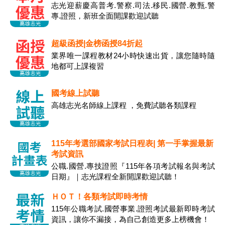
志光迎薪慶高普考.警察.司法.移民.國營.教甄.警
專.證照，新班全面開課歡迎試聽
超級函授|金榜函授84折起
業界唯一課程教材24小時快速出貨，讓您隨時隨
地都可上課複習
國考線上試聽
高雄志光名師線上課程 ，免費試聽各類課程
115年考選部國家考試日程表| 第一手掌握最新
考試資訊
公職.國營.專技證照『115年各項考試報名與考試
日期』｜志光課程全新開課歡迎試聽！
ＨＯＴ！各類考試即時考情
115年公職考試.國營事業.證照考試最新即時考試
資訊，讓你不漏接，為自己創造更多上榜機會！