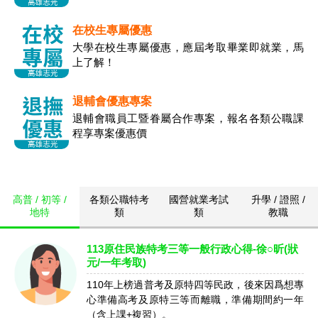
在校生專屬優惠
大學在校生專屬優惠，應屆考取畢業即就業，馬
上了解！
退輔會優惠專案
退輔會職員工暨眷屬合作專案，報名各類公職課
程享專案優惠價
高普 / 初等 /
各類公職特考
國營就業考試
升學 / 證照 /
地特
類
類
教職
113原住民族特考三等一般行政心得-徐○昕(狀
元/一年考取)
110年上榜過普考及原特四等民政，後來因爲想專
心準備高考及原特三等而離職，準備期間約一年
（含上課+複習）。