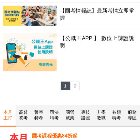
【國考情報誌】最新考情立即掌
握
【公職王APP 】 數位上課證說
明
1
2
本月
高普
警察
司法
國營
專技
升學
各類
服務
主打
初考
特考
特考
就業
證照
教職
特考
專區
國考課程優惠84折起