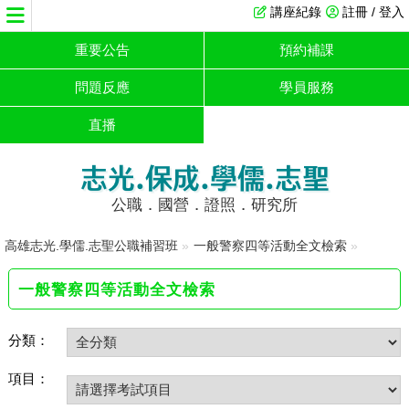
講座紀錄
註冊 / 登入
重要公告
預約補課
問題反應
學員服務
直播
志光.保成.學儒.志聖
公職．國營．證照．研究所
高雄志光.學儒.志聖公職補習班
»
一般警察四等活動全文檢索
»
一般警察四等活動全文檢索
分類：
項目：