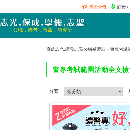
重要公告
註冊 /
志光.保成.學儒.志聖
公職．國營．證照．研究所
高雄志光.學儒.志聖公職補習班
»
警專考試
警專考試範圍活動全文檢
分類：