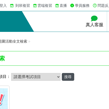
 登入
到班複習
雲端複習
直播
學員服務
問題反
真人客服
範圍活動全文檢索
»
索
項目：