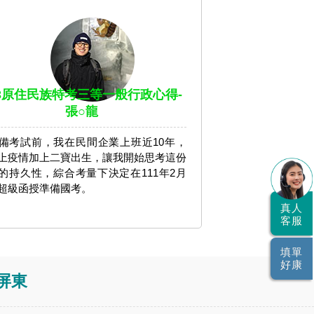
13原住民族特考三等一般行政心得-
張○龍
備考試前，我在民間企業上班近10年，
上疫情加上二寶出生，讓我開始思考這份
的持久性，綜合考量下決定在111年2月
超級函授準備國考。
真人
客服
填單
好康
屏東