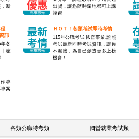
照，新
出貨，讓您隨時隨地都可上課
複習
日程
ＨＯＴ！各類考試即時考情
試資訊
115年公職考試.國營事業.證照
5年各
考試最新即時考試資訊，讓你
』｜志
不漏接，為自己創造更多上榜
！
機會！
作專
享專案
各類公職特考類
國營就業考試類