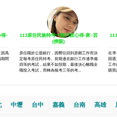
得-
113原住民族特考一般行政心得-唐○芸
1
(榜眼)
來因爲
原任職於公股銀行，因嚮往回到原鄉工作而決
在準
備期間
定報考原住民特考。前期邊在銀行工作邊準備
因遇
四等的考試，結果不如預期，最後決心離職全
工作
職投入考試，而轉為報考三等的考...
購買
北
中壢
台中
嘉義
台南
高雄