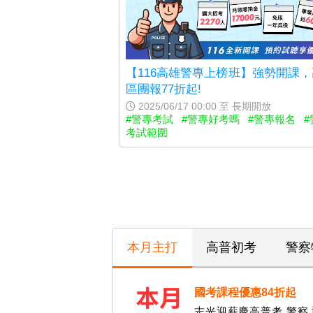
【116高雄警專上榜班】強勢開課
區團報77折起!
2025/06/17 00:00 至 長期開放
#警專考試
#警專好考嗎
#警專報名
#
考試範圍
本月主打
高普初考
警察
國考課程優惠84折起
志光迎薪慶高普考.警察.