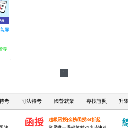
，高屏
警專
1
特考
司法特考
國營就業
專技證照
升
超級函授|金榜函授84折起
司法.
業界唯一課程教材24小時快速