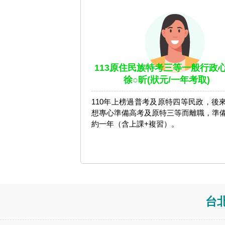
113原住民族特考三等一般行政心
徐○昕(狀元/一年考取)
110年上榜過普考及原特四等民政，後
想專心準備高考及原特三等而離職，準
約一年（含上課+複習）。
台