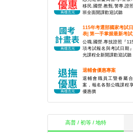
移民.國營.教甄.警專.證
班全面開課歡迎試聽
115年考選部國家考試
表| 第一手掌握最新考
公職.國營.專技證照『11
項考試報名與考試日期
光課程全新開課歡迎試聽
退輔會優惠專案
退輔會職員工暨眷屬合
案，報名各類公職課程
優惠價
高普 / 初等 / 地特