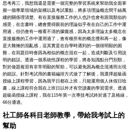
思考再三，我想我還是需要一個完整的學習系統來幫助我全面掌
握一個專業領域的架構以及考試重點，將多項理論概念間千絲萬
縷的關係理清楚。有在直接服務工作的人也許也會有跟我類似的
感受，在念書時，總會覺得眼前的理論似乎有在自己的工作中運
用過，但仍會有一種看不清的朦朧感，因為太多理論太多概念在
直接服務的工作中運用過了，會有種所有的概念攪和再一起，像
是大雜燴的混亂感，這其實是在自學時遇到的一個很明顯的困
難，在寫題目時會因為相似的概念混在一起，造成判斷及引用說
明的錯誤。透過一個系統性課程的學習，將各知識點分門別類，
對於做題複習有非常明顯的幫助，可以避免因為概念混淆而出現
的錯誤。針對考試用的書籍編排方式做了了解後，我選擇超級函
授線上課程學習，因為我平日都在上班，只能運用個人休假日唸
書，線上課程符合我在上班日以外才有空讀書的學習需求。透過
超級函授線上課程，我在115年第一次專技考試終於過了及格線，
66分通過。
社工師各科目老師教學，帶給我考試上的
幫助