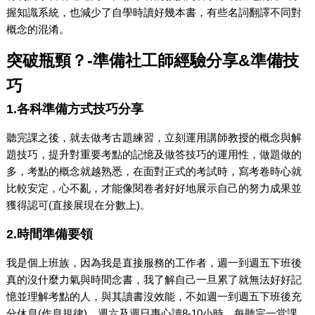
握知識系統，也減少了自學時讀好幾本書，有些名詞翻譯不同對
概念的混淆。
突破瓶頸？-準備社工師經驗分享&準備技
巧
1.各科準備方式技巧分享
聽完課之後，就去做考古題練習，立刻運用講師教授的概念與解
題技巧，提升對重要考點的記憶及做答技巧的運用性，做題做的
多，考點的概念就越熟悉，在面對正式的考試時，寫考卷時心就
比較安定，心不亂，才能像閱卷者好好地展示自己的努力成果並
獲得認可(直接展現在分數上)。
2.時間準備要領
我是個上班族，因為我是直接服務的工作者，週一到週五下班後
真的沒什麼力氣與時間念書，我了解自己一旦累了就無法好好記
憶並理解考點的人，與其讀書沒效能，不如週一到週五下班後充
分休息(作息規律)，週六及週日專心讀8-10小時。每聽完一堂課