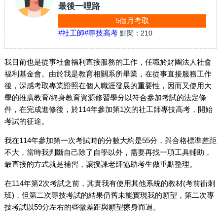
最後一哩路
5個月考取
#社工師
#專技高考
點閱：
210
我目前也是從事社會福利直接服務的工作，任職於財團法人社會
福利基金會。由於我是教育相關系所畢業，在從事直接服務工作
後，深感考取專業證照在個人職涯發展的重要性，因而又使用大
學的推廣教育/終身教育資源修習學分以符合參加考試的法定條
件，在完成進修後，於114年參加第1次的社工師專技高考，開始
考試的征途。
我在114年參加第一次考試時的分數大約是55分，與合格標準差距
不大，當時我判斷自己除了自學以外，需要再找一項工具輔助，
最直接的方式就是補習，讓授課老師協助考生做重點整理。
在114年第2次考試之前，其實我有使用其他系統的教材(考前衝刺
班)，但第二次專技考試的結果仍舊未能實現我的願望，第二次專
技考試以59分左右的些微差距與願望擦身而過。