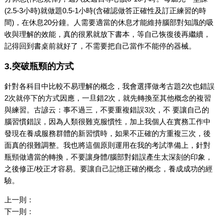
(2.5-3小時)就做題0.5-1小時(含確認做答正確性及訂正練習的時
間)，在休息20分鐘。人需要適當的休息才能維持腦部對知識的吸
收與理解的效能，真的很累就放下書本，等自己恢復後再繼續，
記得回到書桌前就好了，不需要把自己當作不能停的器械。
3.突破瓶頸的方式
針對各科目中比較不易理解的概念，我會選擇做考古題2次也錯誤
2次就停下的方式因應，一旦錯2次，就先轉換至其他概念的複習
與練習。古諺云：事不過三，不要重複錯誤3次，不 要讓自己的
腦習慣錯誤，因為人類很難克服慣性，加上我個人在實務工作中
發現在養成服務群體的新習慣時，如果不正確的方重複三次，後
面真的很難調整。我也將這個原則運用在我的考試準備上，針對
瓶頸做適當的轉換，不要讓身體/腦部對錯誤產生太深刻的印象，
之後修正/校正才容易。要讓自己記憶正確的概念，養成成功的經
驗。
上一則：
下一則：