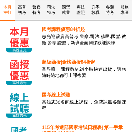
本月
高普
警察
司法
國營
專技
升學
各類
服務
主打
初考
特考
特考
就業
證照
教職
特考
專區
國考課程優惠84折起
志光迎薪慶高普考.警察.司法.移民.國營.教
甄.警專.證照，新班全面開課歡迎試聽
超級函授|金榜函授84折起
業界唯一課程教材24小時快速出貨，讓您
隨時隨地都可上課複習
國考線上試聽
高雄志光名師線上課程 ，免費試聽各類課
程
115年考選部國家考試日程表| 第一手掌