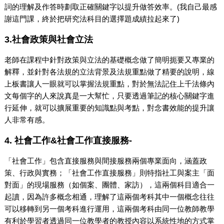
詞的理解及作答時劃取正確關鍵字以提升做答效率。(我自己最感
謝這門課，終於把研究法科目的選擇題成績拉起來了)
3.社會政策與社會立法
老師在課程中針對政策與立法的基礎概念做了簡明扼要又專業的
解釋，並針對各法規的立法背景及法規重點做了精要的說明，線
上板書讓人一眼就可以掌握法規重點，對於無法記住上千法條內
文每個字的人來說真是一大幫忙，只要透過筆記的核心關鍵字進
行延伸，就可以擴展重要的知識點與考點，對念書效能的提升讓
人非常有感。
4. 社會工作&社會工作直接服務-
「社會工作」包含直接服務與間接服務兩個專業面向，涵蓋政
策、行政與實務；「社會工作直接服務」則特指社工與案主「面
對面」的現場服務（如個案、團體、家訪），這兩個科目適合一
起讀，因為許多概念相通，理解了這兩個考科其中一個概念往往
可以移轉到另一個考科進行運用，這兩個考科由同一位教師教學
有利於學習者透過同一位教學者的教授內容以系統性地的方式掌