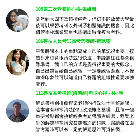
108第二次營養師心得-張維珊
雖然到大四下需積極備考，但仍不願放棄大學最
後可以學習考科以外科系相關知識的機會，因此
儘管學校課業繁重也需擠出時間複習考科。
106專技人員考試高考營養師-褚珮瑩
平常將課本上的重點寫成自己的筆記很重要，複
習起來也會很清楚並很快速，申論題往往都會很
難準備，我自己的方式是覺得很重要的大觀念，
自己出題目給自己練習，一定要練習寫過，不僅
加深印象並可以知道自己答題的組織性還要加強
哪裡。
111專技高考律師(海海組)考取心得 - 吳○翰
解題書特別推薦程樂老師的行政法十堂解題課，
這本書有非常清楚的行政法概念整理，且每一個
重要考點都會挑選經典考題帶讀者練習，程樂老
師的解題非常講究答題層次的鋪陳，讓讀者在面
臨考題時可以有一定的解題思維可資依循。