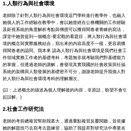
1.人類行為與社會環境
老師除了針對人類行為與社會環境這門學科進行教學外，也融入
她個人的工作經驗在教學中，會以她曾經在公務機關的工作經驗
及鉅視系統的角度解析考點與傳授可以獲得閱卷者青睞的寫法，
課堂中她曾提到一個概念-要宏觀的看題目，將人類行為與社會環
境的概念與實際服務結合，寫出來的內容高度不一樣，更容易獲
得閱卷者的認同。我本來 認為人類行為與社會環境是我們社會工
作領域實務工作者的基礎考科，考題無非就考驗我們對基礎能力
的掌握，但透過老師的講解，會發現其實我國的社會政策與社福
系統的架構與人類發展的基礎密不可分，謝謝老師提升我個人對
於人類行為與社會環境考科的理解層次。
(註：上述概念的描述為個人理解後的內容，非原話，盼望不會引
起誤解。)
2.社會工作研究法
老師的考前總複習幫助我甚大，通過重點複習反覆閱聽，並依據
她的解題技巧去寫考古題練習，協助了我提昇對研究法中專業名