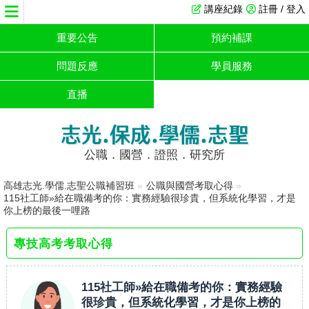
講座紀錄
註冊 / 登入
重要公告
預約補課
問題反應
學員服務
直播
志光.保成.學儒.志聖
公職．國營．證照．研究所
高雄志光.學儒.志聖公職補習班
»
公職與國營考取心得
»
115社工師»給在職備考的你：實務經驗很珍貴，但系統化學習，才是
你上榜的最後一哩路
專技高考考取心得
115社工師»給在職備考的你：實務經驗
很珍貴，但系統化學習，才是你上榜的