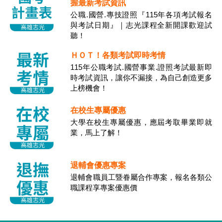
握最新考試資訊
公職.國營.專技證照『115年各項考試報名
與考試日期』｜志光課程全新開課歡迎試
聽！
ＨＯＴ！各類考試即時考情
115年公職考試.國營事業.證照考試最新即
時考試資訊，讓你不漏接，為自己創造更多
上榜機會！
在校生專屬優惠
大學在校生專屬優惠，應屆考取畢業即就
業，馬上了解！
退輔會優惠專案
退輔會職員工暨眷屬合作專案，報名各類公
職課程享專案優惠價