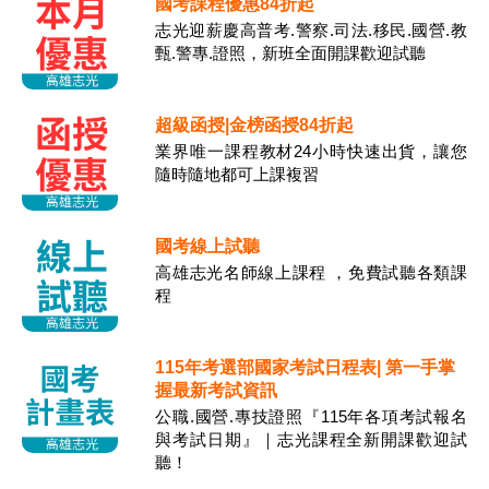
國考課程優惠84折起
志光迎薪慶高普考.警察.司法.移民.國營.教
甄.警專.證照，新班全面開課歡迎試聽
超級函授|金榜函授84折起
業界唯一課程教材24小時快速出貨，讓您
隨時隨地都可上課複習
國考線上試聽
高雄志光名師線上課程 ，免費試聽各類課
程
115年考選部國家考試日程表| 第一手掌
握最新考試資訊
公職.國營.專技證照『115年各項考試報名
與考試日期』｜志光課程全新開課歡迎試
聽！