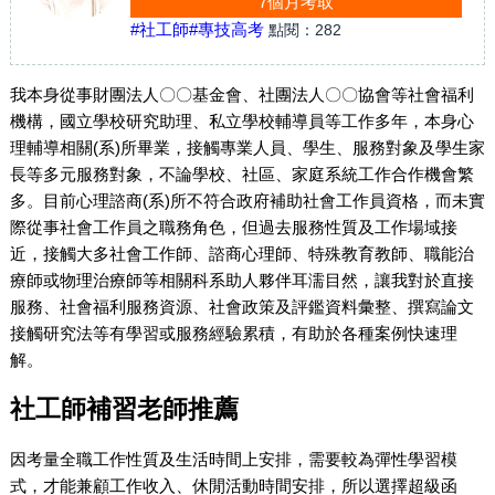
7個月考取
#社工師
#專技高考
點閱：
282
我本身從事財團法人〇〇基金會、社團法人〇〇協會等社會福利
機構，國立學校研究助理、私立學校輔導員等工作多年，本身心
理輔導相關(系)所畢業，接觸專業人員、學生、服務對象及學生家
長等多元服務對象，不論學校、社區、家庭系統工作合作機會繁
多。目前心理諮商(系)所不符合政府補助社會工作員資格，而未實
際從事社會工作員之職務角色，但過去服務性質及工作場域接
近，接觸大多社會工作師、諮商心理師、特殊教育教師、職能治
療師或物理治療師等相關科系助人夥伴耳濡目然，讓我對於直接
服務、社會福利服務資源、社會政策及評鑑資料彙整、撰寫論文
接觸研究法等有學習或服務經驗累積，有助於各種案例快速理
解。
社工師補習老師推薦
因考量全職工作性質及生活時間上安排，需要較為彈性學習模
式，才能兼顧工作收入、休閒活動時間安排，所以選擇超級函