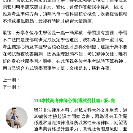
員套用時事題或題目多元、變化，會使作答錯誤率提高。因此，
推薦考生準備方向，須熟悉每一個科目核心概念，次要複習模糊
不清或相似觀點，最後有時間才練習大量題庫。
最後，分享各位考生學習是一點一滴累積，學習沒有捷徑，學習
不二法門是按部就班完成設定學習進度，成功考上非一蹴可成。
考生穩定心情及掌握學習核心觀念才是得分關鍵，建議千萬不要
在考試熬夜唸書衝刺，因為生理狀態不佳，考試精神欠佳，唯有
好的身心狀態學習才順暢。在此預祝各位考生考試時下筆有神，
用自己適合方式讓學習事半功倍，金榜題名，勝利在望。
上一則：
下一則：
114專技高考律師心得(選試勞社組)-張○堯
我並非法律系本科，是私立科大外文系畢業，過
30歲後才撿起課本開始唸書，因為過去工作關
係經常遊走法律邊緣所以索性來考律師，期望透
過專業資格提升競爭力，實現社會階層流動，並