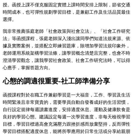
授。函授上課不僅克服固定實體上課時間安排上限制，節省交通
時間成本，也可彈性規劃學習目標，是兼顧工作及生活品質最佳
選擇。
我非常推薦張庭老師「社會政策與社會立法」、「社會工作研究
法」等函授課程，張庭老師深入淺出讓同學們知道法規來源、依
據及實際案例，並搭配立即練習題庫，除增加學習法規印象外，
老師運用系統架構學習法條，讓學習概念清楚且完整，也會不時
澄清學習觀念，讓我學習社會政策、社會工作研究法時，可以得
心應手，掌握答題方向。
心態的調適很重要-社工師準備分享
函授課程對於在職工作兼顧學習是一大福音，工作、學習及生活
時間緊湊且非常寶貴的，需要學員自動自發養成好的生活習慣，
自行設定規律每週讀書進度，安排適度休息、運動及健康飲食是
良好的學習心態。建議設定每週一次學習進度，非每天檢視學習
目標，學習目標過高會充滿壓力跟挫折感而放棄堅持，反而彈性
學習目標搭配適度休息，能將所學應用於日常生活或分享給親朋