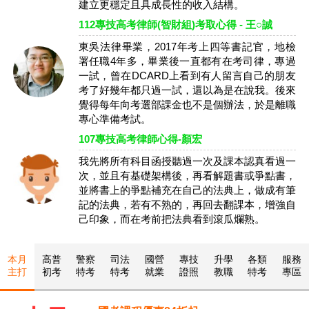
建立更穩定且具成長性的收入結構。
112專技高考律師(智財組)考取心得 - 王○誠
東吳法律畢業，2017年考上四等書記官，地檢
署任職4年多，畢業後一直都有在考司律，專過
一試，曾在DCARD上看到有人留言自己的朋友
考了好幾年都只過一試，還以為是在說我。後來
覺得每年向考選部課金也不是個辦法，於是離職
專心準備考試。
107專技高考律師心得-顏宏
我先將所有科目函授聽過一次及課本認真看過一
次，並且有基礎架構後，再看解題書或爭點書，
並將書上的爭點補充在自己的法典上，做成有筆
記的法典，若有不熟的，再回去翻課本，增強自
己印象，而在考前把法典看到滾瓜爛熟。
本月
高普
警察
司法
國營
專技
升學
各類
服務
主打
初考
特考
特考
就業
證照
教職
特考
專區