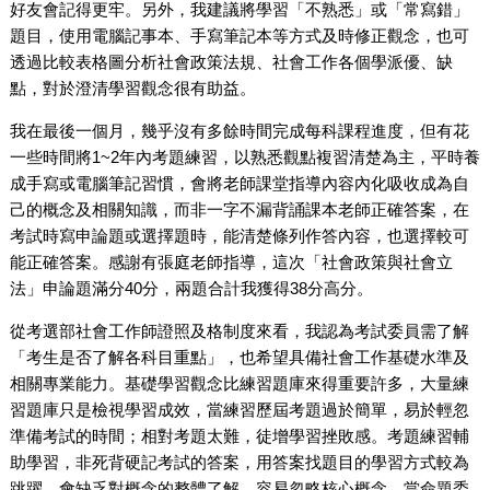
好友會記得更牢。另外，我建議將學習「不熟悉」或「常寫錯」
題目，使用電腦記事本、手寫筆記本等方式及時修正觀念，也可
透過比較表格圖分析社會政策法規、社會工作各個學派優、缺
點，對於澄清學習觀念很有助益。
我在最後一個月，幾乎沒有多餘時間完成每科課程進度，但有花
一些時間將1~2年內考題練習，以熟悉觀點複習清楚為主，平時養
成手寫或電腦筆記習慣，會將老師課堂指導內容內化吸收成為自
己的概念及相關知識，而非一字不漏背誦課本老師正確答案，在
考試時寫申論題或選擇題時，能清楚條列作答內容，也選擇較可
能正確答案。感謝有張庭老師指導，這次「社會政策與社會立
法」申論題滿分40分，兩題合計我獲得38分高分。
從考選部社會工作師證照及格制度來看，我認為考試委員需了解
「考生是否了解各科目重點」，也希望具備社會工作基礎水準及
相關專業能力。基礎學習觀念比練習題庫來得重要許多，大量練
習題庫只是檢視學習成效，當練習歷屆考題過於簡單，易於輕忽
準備考試的時間；相對考題太難，徒增學習挫敗感。考題練習輔
助學習，非死背硬記考試的答案，用答案找題目的學習方式較為
跳躍，會缺乏對概念的整體了解，容易忽略核心概念，當命題委