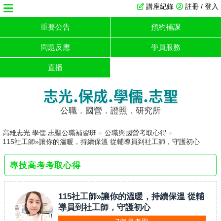
講座紀錄
註冊 / 登入
重要公告
預約補課
問題反應
學員服務
直播
志光.保成.學儒.志聖
公職．國營．證照．研究所
高雄志光.學儒.志聖公職補習班
»
公職與國營考取心得
»
115社工師»讓你的溫暖，持續保溫 從輔導員到社工師，守護初心
專技高考考取心得
115社工師»讓你的溫暖，持續保溫 從輔
導員到社工師，守護初心