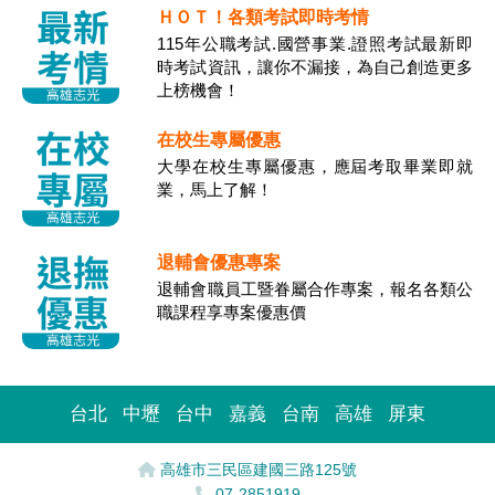
ＨＯＴ！各類考試即時考情
115年公職考試.國營事業.證照考試最新即
時考試資訊，讓你不漏接，為自己創造更多
上榜機會！
在校生專屬優惠
大學在校生專屬優惠，應屆考取畢業即就
業，馬上了解！
退輔會優惠專案
退輔會職員工暨眷屬合作專案，報名各類公
職課程享專案優惠價
台北
中壢
台中
嘉義
台南
高雄
屏東
高雄市三民區建國三路125號
07-2851919