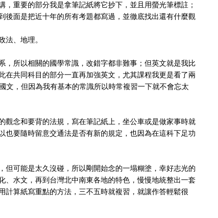
講，重要的部分我是拿筆記紙將它抄下，並且用螢光筆標註；
到後面是把近十年的所有考題都寫過，並徹底找出還有什麼觀
政法、地理。
系，所以相關的國學常識，改錯字都非難事；但英文就是我比
此在共同科目的部分一直再加強英文，尤其課程我更是看了兩
顧國文，但因為我有基本的常識所以時常複習一下就不會忘太
的觀念和要背的法規，寫在筆記紙上，坐公車或是做家事時就
以也要隨時留意交通法是否有新的規定，也因為在這科下足功
，但可能是太久沒碰，所以剛開始念的一塌糊塗，幸好志光的
化、水文，再到台灣北中南東各地的特色，慢慢地統整出一套
用計算紙寫重點的方法，三不五時就複習，就讓作答輕鬆很