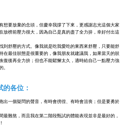
有想要放棄的念頭，但慶幸我撐了下來，更感謝志光這個大家
在放榜前壓力很大，因為自己是真的盡了全力拚，幸好付出這
找到舒壓的方式。像我就是吃我愛吃的東西來舒壓，只要能舒
持在最佳狀態是很重要的，像我朋友就建議我，如果當天的狀
恢復後再全力拚；但也不能鬆懈太久，適時給自己一點壓力強
的。
試的各位：
跑出一個疑問的聲音，有時會徬徨、有時會沮喪；但是要勇於
間最難熬，而且我在第二階段甄試的體能表現並非是最好的，
！