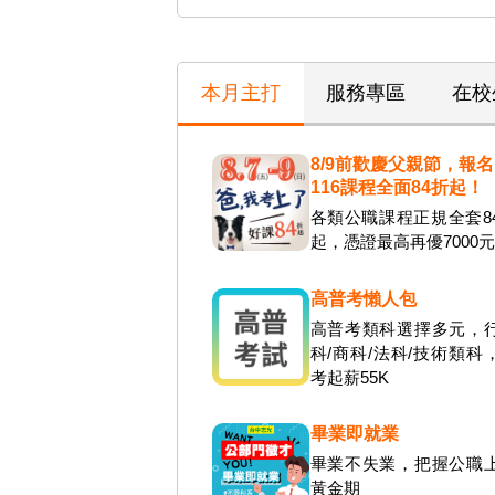
本月主打
服務專區
在校
8/9前歡慶父親節，報名
116課程全面84折起！
各類公職課程正規全套8
起，憑證最高再優7000
高普考懶人包
高普考類科選擇多元，
科/商科/法科/技術類科
考起薪55K
畢業即就業
畢業不失業，把握公職
黃金期