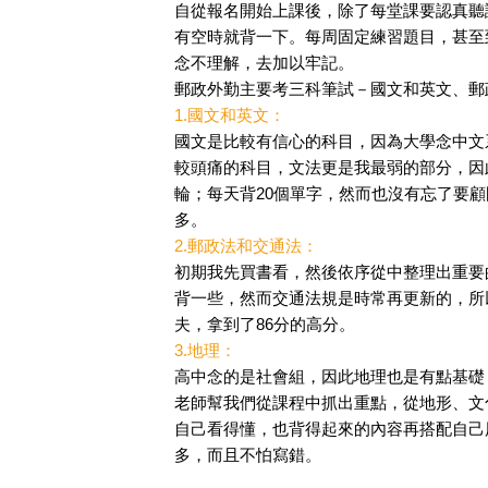
自從報名開始上課後，除了每堂課要認真聽
有空時就背一下。每周固定練習題目，甚至
念不理解，去加以牢記。
郵政外勤主要考三科筆試－國文和英文、郵
1.國文和英文：
國文是比較有信心的科目，因為大學念中文
較頭痛的科目，文法更是我最弱的部分，因
輪；每天背20個單字，然而也沒有忘了要
多。
2.郵政法和交通法：
初期我先買書看，然後依序從中整理出重要
背一些，然而交通法規是時常再更新的，所
夫，拿到了86分的高分。
3.地理：
高中念的是社會組，因此地理也是有點基礎
老師幫我們從課程中抓出重點，從地形、文
自己看得懂，也背得起來的內容再搭配自己
多，而且不怕寫錯。