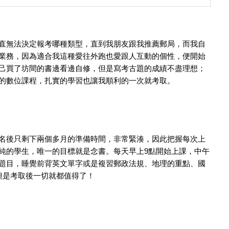
直無法決定報考哪種類型，直到我朋友跟我推薦郵局，而我自
業務，因為適合我這種愛往外跑也愛跟人互動的個性，便開始
己買了坊間的書邊看邊自修，但是寫考古題的成績不盡理想；
的數位課程，扎實的學習也讓我順利的一次就考取。
名後只剩下兩個多月的準備時間，非常緊湊，因此把握每次上
純的學生，唯一的目標就是念書。每天早上9點開始上課，中午
題目，睡覺前背英文單字或是複習郵政法規、地理的重點、國
但是考取後一切就都值得了！