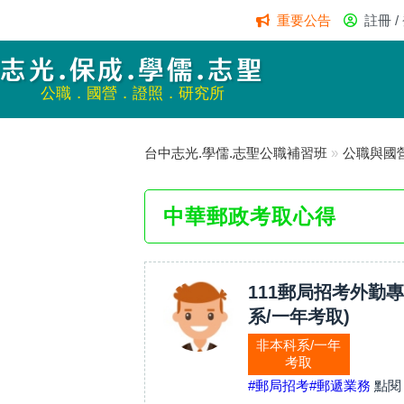
重要公告
註冊 /
志光.保成.學儒.志聖
公職．國營．證照．研究所
台中志光.學儒.志聖公職補習班
»
公職與國
中華郵政考取心得
111郵局招考外勤專
系/一年考取)
非本科系/一年
考取
#郵局招考
#郵遞業務
點閱