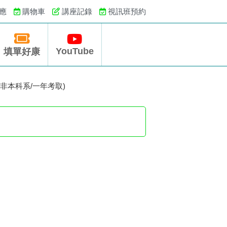
應
購物車
講座記錄
視訊班預約
YouTube
填單好康
(非本科系/一年考取)