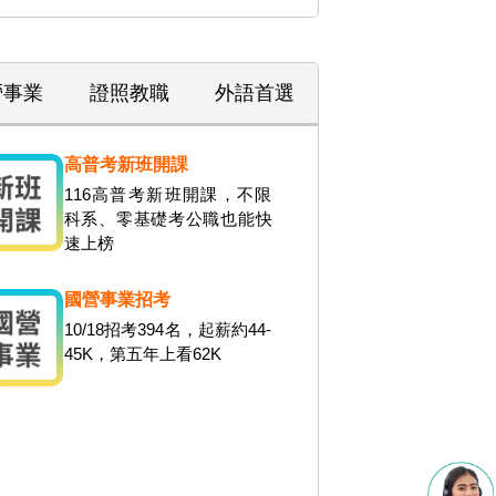
營事業
證照教職
外語首選
高普考新班開課
116高普考新班開課，不限
科系、零基礎考公職也能快
速上榜
國營事業招考
10/18招考394名，起薪約44-
45K，第五年上看62K