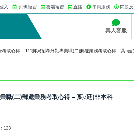
 登入
到班複習
雲端複習
直播
學員服務
問題反
真人客服
營考取心得
»
111郵局招考外勤專業職(二)郵遞業務考取心得 – 葉○廷
業職(二)郵遞業務考取心得 – 葉○廷(非本科
：
123