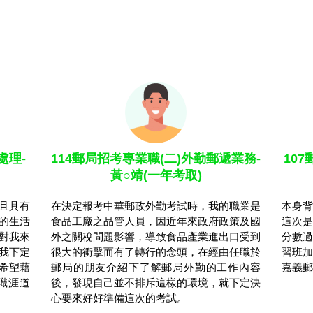
處理-
114郵局招考專業職(二)外勤郵遞業務-
10
黃○靖(一年考取)
且具有
在決定報考中華郵政外勤考試時，我的職業是
本身背
的生活
食品工廠之品管人員，因近年來政府政策及國
這次是
對我來
外之關稅問題影響，導致食品產業進出口受到
分數過
我下定
很大的衝擊而有了轉行的念頭，在經由任職於
習班加
希望藉
郵局的朋友介紹下了解郵局外勤的工作內容
嘉義郵
職涯道
後，發現自己並不排斥這樣的環境，就下定決
心要來好好準備這次的考試。