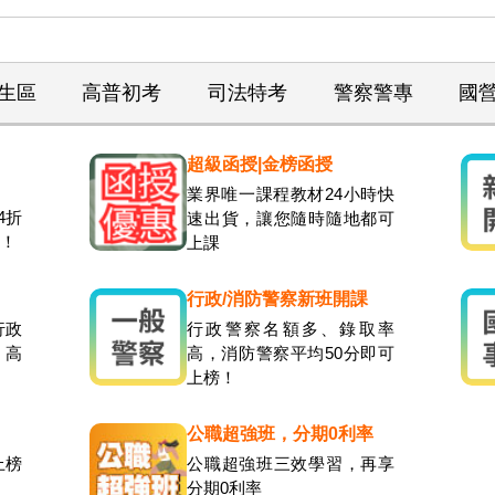
生區
高普初考
司法特考
警察警專
國
超級函授|金榜函授
業界唯一課程教材24小時快
4折
速出貨，讓您隨時隨地都可
元！
上課
行政/消防警察新班開課
行政
行政警察名額多、錄取率
，高
高，消防警察平均50分即可
上榜！
公職超強班，分期0利率
上榜
公職超強班三效學習，再享
分期0利率