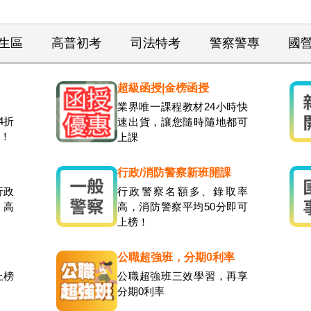
生區
高普初考
司法特考
警察警專
國
超級函授|金榜函授
業界唯一課程教材24小時快
4折
速出貨，讓您隨時隨地都可
元！
上課
行政/消防警察新班開課
行政
行政警察名額多、錄取率
，高
高，消防警察平均50分即可
上榜！
公職超強班，分期0利率
上榜
公職超強班三效學習，再享
分期0利率