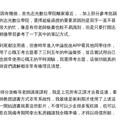
原因有幾個，首先志光數位學院離家最近，，加上部分參考批踢
的志光數位學院，選擇超級函授的重要原因則是寫字一直不甚
很大的忙，像是有些老師板書也較不易識別，但是只要打開志
稍微學習參考了一下其中的筆記方式。
到尾都沒用過，但會時常進入申論批改APP看其他同學佳作，
用了公職王考古題看了三到五年的申論擬答，並且嘗試用自己
也很常使用公職王的平時測驗，寫選擇考古題，這個功能真的
師資們講解都非常有條理且清楚。
贈得分攻略等老師講座課程，我是上完所有正課才去看這邊，看
師教授讀書方式非常系統性，我最後是衝刺期才使用了上述這
一開始讀書就看這些影片，不僅可以少走很多冤枉路，也可以
意在我備考期間拿出私房錢讓我全職準備，才得以得償所願，