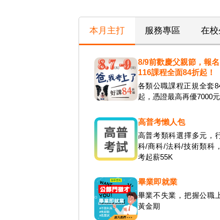
本月主打
服務專區
在校
8/9前歡慶父親節，報名
116課程全面84折起！
各類公職課程正規全套8
起，憑證最高再優7000
高普考懶人包
高普考類科選擇多元，
科/商科/法科/技術類科
考起薪55K
畢業即就業
畢業不失業，把握公職
黃金期