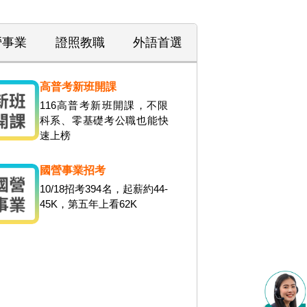
營事業
證照教職
外語首選
高普考新班開課
116高普考新班開課，不限
科系、零基礎考公職也能快
速上榜
國營事業招考
10/18招考394名，起薪約44-
45K，第五年上看62K