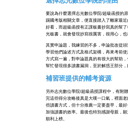
選擇志光數位學院的理由
要說為什麼選擇志光數位學院/超級函授的
踢國考版相關文章，便直接踏入了離家最近
好看，而超級函授有正課板書抄寫真的幫了
光板書，就會發現抄寫很厲害，很用心，也
其實申論題，我練習的不多，申論批改從頭
學習他們論述方式及格式架構，再來考前使
方式寫一遍，對申論題真的有很大的幫助，
幫忙發現很多讀書漏洞，至於解惑王部分，
補習班提供的輔考資源
另外志光數位學院/超級函授課程中，有附
完這些得分攻略後真是大嘆一口氣，裡面老
些讀書方式，但十分推薦一定要盡早，最好
加強讀書的效率。最後也特別感謝母親，願
順利上榜。