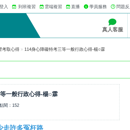
 登入
到班複習
雲端複習
直播
學員服務
問題反
真人客服
營考取心得
»
114身心障礙特考三等一般行政心得-楊○霖
三等一般行政心得-楊○霖
點閱：
152
少走許多冤枉路