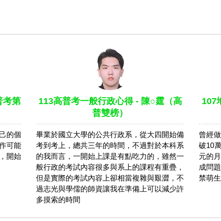
普考第
113高普考一般行政心得 - 陳○霆（高
10
普雙榜）
己的個
畢業於國立大學的公共行政系，從大四開始備
曾經做
作可能
考到考上，總共三年的時間，不過對於本科系
破10
，開始
的我而言，一開始上課是有點吃力的，雖然一
元的月
般行政的考試內容很多與系上的課程有重疊，
成問題
但是實際的考試內容上卻相當複雜與艱澀，不
禁萌生
過志光與學儒的師資讓我在準備上可以減少許
多摸索的時間