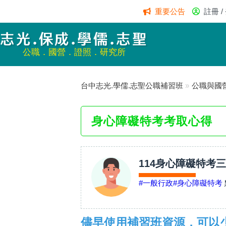
重要公告
註冊 /
志光.保成.學儒.志聖
公職．國營．證照．研究所
台中志光.學儒.志聖公職補習班
»
公職與國
身心障礙特考考取心得
114身心障礙特考
#一般行政
#身心障礙特考
儘早使用補習班資源，可以