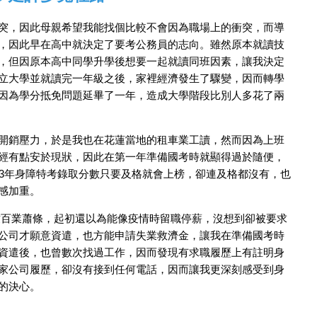
突，因此母親希望我能找個比較不會因為職場上的衝突，而導
，因此早在高中就決定了要考公務員的志向。雖然原本就讀技
，但因原本高中同學升學後想要一起就讀同班因素，讓我決定
立大學並就讀完一年級之後，家裡經濟發生了驟變，因而轉學
因為學分抵免問題延畢了一年，造成大學階段比別人多花了兩
開銷壓力，於是我也在花蓮當地的租車業工讀，然而因為上班
經有點安於現狀，因此在第一年準備國考時就顯得過於隨便，
13年身障特考錄取分數只要及格就會上榜，卻連及格都沒有，也
感加重。
而導致百業蕭條，起初還以為能像疫情時留職停薪，沒想到卻被要求
公司才願意資遣，也方能申請失業救濟金，讓我在準備國考時
資遣後，也曾數次找過工作，因而發現有求職履歷上有註明身
家公司履歷，卻沒有接到任何電話，因而讓我更深刻感受到身
的決心。