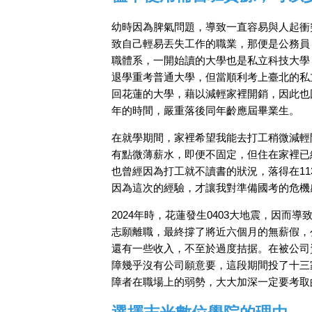
幼時因為脾氣問題，導致一直容易與人起衝
致自己輕易丟失工作的職業，那便是公務員
職體系，一開始讀的大學也是私立科技大學
退學重考普通大學，但當順利考上臺北的私
回花蓮的大學，藉以減輕家裡開銷，因此也
年的時間，嚴重落後同年齡應屆畢業生。
在就學期間，家裡希望我能去打工稍微減輕
有點微薄薪水，即便不固定，但住在家裡已
也曾經因為打工就不讀書的狀況，落得在1
因為這次的經驗，才讓我對準備國考的危機
2024年時，花蓮發生0403大地震，因
志願離職，最終撐了將近六個月的無薪假，
還有一些收入，不至於過度拮据。在被公司
障幾乎沒有公司願意要，這段期間投了十三
障者在職場上的弱勢，大大加深一定要考取