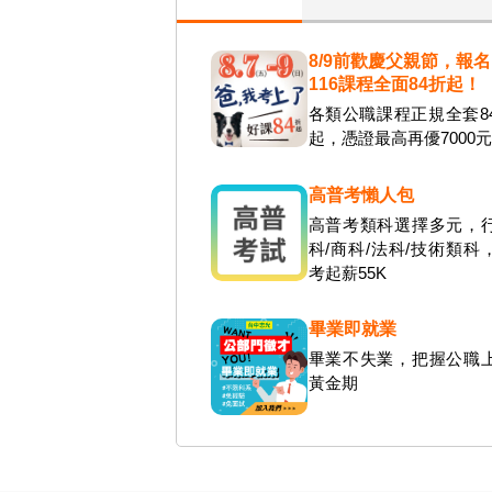
8/9前歡慶父親節，報名
116課程全面84折起！
各類公職課程正規全套8
起，憑證最高再優7000
高普考懶人包
高普考類科選擇多元，
科/商科/法科/技術類科
考起薪55K
畢業即就業
畢業不失業，把握公職
黃金期