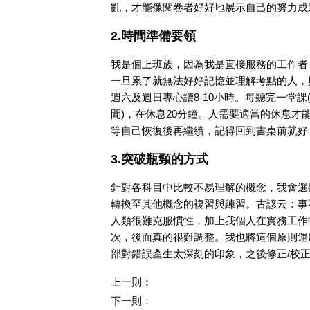
亂，才能像閱卷者好好地展示自己的努力成
2.時間準備要領
我是個上班族，因為我是直接服務的工作者
一旦累了就無法好好記憶並理解考點的人，
週六及週日專心讀8-10小時。每聽完一堂課(2
間)，在休息20分鐘。人需要適當的休息
等自己恢復後再繼續，記得回到書桌前就好
3.突破瓶頸的方式
針對各科目中比較不易理解的概念，我會選
轉換至其他概念的複習與練習。古諺云：事
人類很難克服慣性，加上我個人在實務工作
次，後面真的很難調整。我也將這個原則運
部對錯誤產生太深刻的印象，之後修正/校
上一則：
下一則：