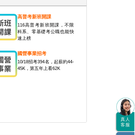
高普考新班開課
116高普考新班開課，不限
科系、零基礎考公職也能快
速上榜
國營事業招考
10/18招考394名，起薪約44-
45K，第五年上看62K
真人
客服