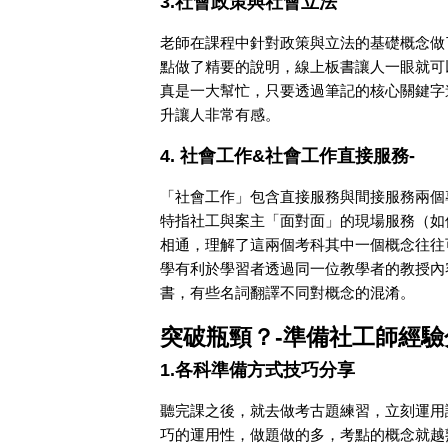
3.社會政策與社會立法
老師在課程中針對政策與立法的基礎概念做
點做了精要的說明，線上板書讓人一眼就可
真是一大幫忙，只要透過筆記的核心關鍵字
升讓人非常有感。
4. 社會工作&社會工作直接服務-
「社會工作」包含直接服務與間接服務兩個
特指社工與案主「面對面」的現場服務（如
相通，理解了這兩個考科其中一個概念往往
學有利於學習者透過同一位教學者的教授內
書，有些名詞翻譯不同對概念的混淆。
突破瓶頸？-準備社工師經驗
1.各科準備方式技巧分享
聽完課之後，就去做考古題練習，立刻運用
巧的運用性，做題做的多，考點的概念就越