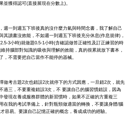
果並獲得認可(直接展現在分數上)。
，週一到週五下班後真的沒什麼力氣與時間念書，我了解自己
與其讀書沒效能，不如週一到週五下班後充分休息(作息規律)，
.5-3小時)就做題0.5-1小時(含確認做答正確性及訂正練習的時
才能維持腦部對知識的吸收與理解的效能，真的很累就放下書本，
了，不需要把自己當作不能停的器械。
擇做考古題2次也錯誤2次就停下的方式因應，一旦錯2次，就先
不過三，不要重複錯誤3次，不 要讓自己的腦習慣錯誤，因為
中發現在養成服務群體的新習慣時，如果不正確的方重複三
用在我的考試準備上，針對瓶頸做適當的轉換，不要讓身體/腦
正才容易。要讓自己記憶正確的概念，養成成功的經驗。