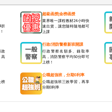
超級函授|金榜函授
業界唯一課程教材24小時快
4折
速出貨，讓您隨時隨地都可
元！
上課
行政/消防警察新班開課
行政
行政警察名額多、錄取率
，高
高，消防警察平均50分即可
上榜！
公職超強班，分期0利率
上榜
公職超強班三效學習，再享
分期0利率