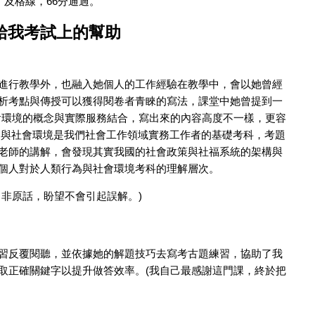
了及格線，66分通過。
給我考試上的幫助
進行教學外，也融入她個人的工作經驗在教學中，會以她曾經
析考點與傳授可以獲得閱卷者青睞的寫法，課堂中她曾提到一
會環境的概念與實際服務結合，寫出來的內容高度不一樣，更容
為與社會環境是我們社會工作領域實務工作者的基礎考科，考題
老師的講解，會發現其實我國的社會政策與社福系統的架構與
個人對於人類行為與社會環境考科的理解層次。
，非原話，盼望不會引起誤解。)
習反覆閱聽，並依據她的解題技巧去寫考古題練習，協助了我
取正確關鍵字以提升做答效率。(我自己最感謝這門課，終於把