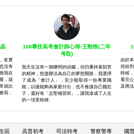
冠晶
108專技高考會計師心得-王勁惟(二年
考取)
，老實
由於本
也沒有
排給刑
我天生沒有一個聰明的頭腦，但仍秉持著刻苦
致我在
時候，
的精神，想盡辦法為自己的夢想開路，我選擇
看，就
看完公
了成為「會計人」，至少能取得一份專業職
常就比
及商法
能，以後能夠為家庭付出，也不會讓自己餓肚
會寫，
子，還好有「志聖補習班」，讓我達成了人生
的一項里程碑。
生區
高普初考
司法特考
警察警專
國