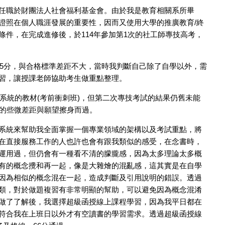
任職於財團法人社會福利基金會。由於我是教育相關系所畢
證照在個人職涯發展的重要性，因而又使用大學的推廣教育/終
條件，在完成進修後，於114年參加第1次的社工師專技高考，
55分，與合格標準差距不大，當時我判斷自己除了自學以外，需
習，讓授課老師協助考生做重點整理。
他系統的教材(考前衝刺班)，但第二次專技考試的結果仍舊未能
右的些微差距與願望擦身而過。
系統來幫助我全面掌握一個專業領域的架構以及考試重點，將
在直接服務工作的人也許也會有跟我類似的感受，在念書時，
運用過，但仍會有一種看不清的朦朧感，因為太多理論太多概
有的概念攪和再一起，像是大雜燴的混亂感，這其實是在自學
因為相似的概念混在一起，造成判斷及引用說明的錯誤。透過
類，對於做題複習有非常明顯的幫助，可以避免因為概念混淆
做了了解後，我選擇超級函授線上課程學習，因為我平日都在
符合我在上班日以外才有空讀書的學習需求。透過超級函授線