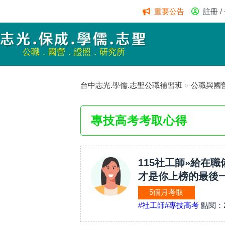
重要公告
註冊 /
志光.保成.學儒.志聖
公職．國營．證照．研究所
台中志光.學儒.志聖公職補習班
»
公職與國
專技高考考取心得
115社工師»給在
才是你上榜的最後
5個月考取
#社工師
#專技高考
點閱：