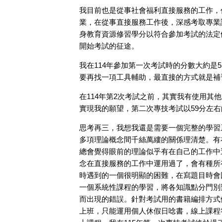
我目前也是從事社會福利直接服務的工作，
業，在從事直接服務工作後，深感考取專業
身教育資源修習學分以符合參加考試的法定
開始考試的征途。
我在114年參加第一次考試時的分數大約是
要再找一項工具輔助，最直接的方式就是補
在114年第2次考試之前，其實我有使用其
實現我的願望，第二次專技考試以59分左
思考再三，我想我還是需要一個完整的學習
多項理論概念間千絲萬縷的關係理清楚。有
總會覺得眼前的理論似乎有在自己的工作中
念在直接服務的工作中運用過了，會有種所
時遇到的一個很明顯的困難，在寫題目時會
一個系統性課程的學習，將各知識點分門別
而出現的錯誤。針對考試用的書籍編排方式
上班，只能運用個人休假日唸書，線上課程