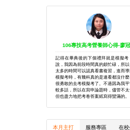
106專技高考營養師心得-廖
記得在畢典後的下個禮拜就是模擬考
說，我因為前段時間真的頗忙碌，所以
太多的時間可以認真看書複習，進而導
模擬考時，有幾科真的是連看都沒什麼
很勇敢的去考模擬考了。不過因為我平
較多話，所以在寫申論題時，儘管不太
但也盡力地把考卷答案紙寫得蠻滿的。
本月主打
服務專區
在校