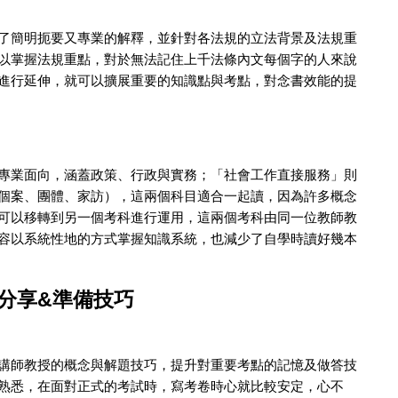
了簡明扼要又專業的解釋，並針對各法規的立法背景及法規重
以掌握法規重點，對於無法記住上千法條內文每個字的人來說
進行延伸，就可以擴展重要的知識點與考點，對念書效能的提
專業面向，涵蓋政策、行政與實務；「社會工作直接服務」則
個案、團體、家訪），這兩個科目適合一起讀，因為許多概念
可以移轉到另一個考科進行運用，這兩個考科由同一位教師教
容以系統性地的方式掌握知識系統，也減少了自學時讀好幾本
分享&準備技巧
講師教授的概念與解題技巧，提升對重要考點的記憶及做答技
熟悉，在面對正式的考試時，寫考卷時心就比較安定，心不