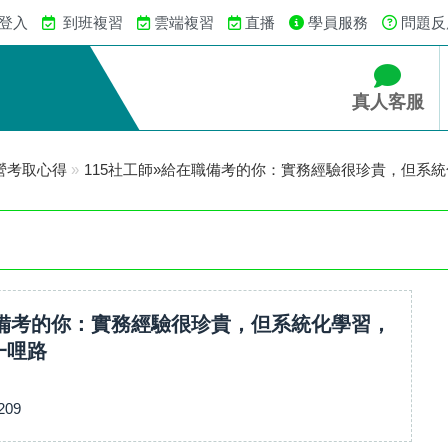
 登入
到班複習
雲端複習
直播
學員服務
問題反
真人客服
營考取心得
»
115社工師»給在職備考的你：實務經驗很珍貴，但系
職備考的你：實務經驗很珍貴，但系統化學習，
一哩路
209