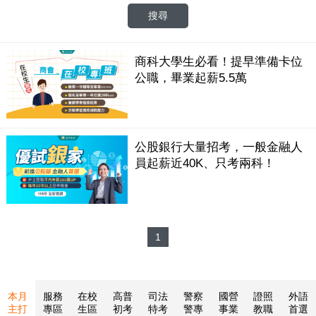
商科大學生必看！提早準備卡位
公職，畢業起薪5.5萬
公股銀行大量招考，一般金融人
員起薪近40K、只考兩科！
1
本月
服務
在校
高普
司法
警察
國營
證照
外語
主打
專區
生區
初考
特考
警專
事業
教職
首選