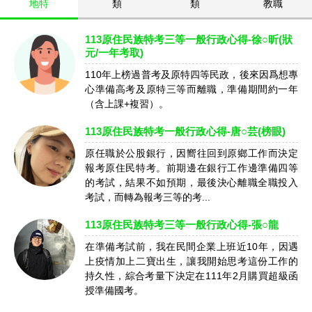
地特
類
類
教職
113原住民族特考三等一般行政心得-徐○昕(狀
元/一年考取)
110年上榜過普考及原特四等民政，後來因爲想專
心準備高考及原特三等而離職，準備期間約一年
（含上課+複習）。
113原住民族特考一般行政心得-唐○芸(榜眼)
原任職於公股銀行，因嚮往回到原鄉工作而決定
報考原住民特考。前期邊在銀行工作邊準備四等
的考試，結果不如預期，最後決心離職全職投入
考試，而轉為報考三等的考...
113原住民族特考三等一般行政心得-張○龍
在準備考試前，我在民間企業上班近10年，因遇
上疫情加上二寶出生，讓我開始思考這份工作的
持久性，綜合考量下決定在111年2月購買超級函
授準備國考。