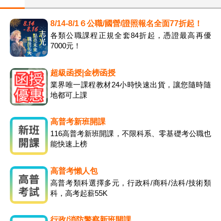
8/14-8/1６公職/國營/證照報名全面77折起！
各類公職課程正規全套84折起，憑證最高再優
7000元！
超級函授|金榜函授
業界唯一課程教材24小時快速出貨，讓您隨時隨
地都可上課
高普考新班開課
116高普考新班開課，不限科系、零基礎考公職也
能快速上榜
高普考懶人包
高普考類科選擇多元，行政科/商科/法科/技術類
科，高考起薪55K
行政/消防警察新班開課