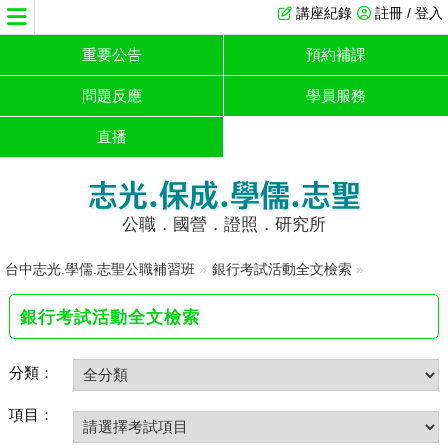
講座紀錄
註冊 / 登入
重要公告
預約補課
問題反應
學員服務
直播
志光.保成.學儒.志聖
公職．國營．證照．研究所
台中志光.學儒.志聖公職補習班
»
銀行考試活動全文檢索
»
銀行考試活動全文檢索
分類：
項目：