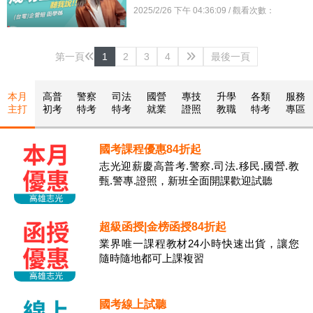
2025/2/26 下午 04:36:09 / 觀看次數：
第一頁
1
2
3
4
最後一頁
本月
高普
警察
司法
國營
專技
升學
各類
服務
主打
初考
特考
特考
就業
證照
教職
特考
專區
國考課程優惠84折起
志光迎薪慶高普考.警察.司法.移民.國營.教
甄.警專.證照，新班全面開課歡迎試聽
超級函授|金榜函授84折起
業界唯一課程教材24小時快速出貨，讓您
隨時隨地都可上課複習
國考線上試聽