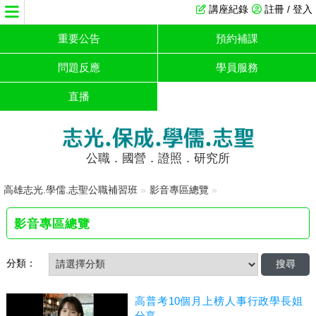
講座紀錄
註冊 / 登入
重要公告
預約補課
問題反應
學員服務
直播
志光.保成.學儒.志聖
公職．國營．證照．研究所
高雄志光.學儒.志聖公職補習班
»
影音專區總覽
»
影音專區總覽
分類：
高普考10個月上榜人事行政學長姐
分享