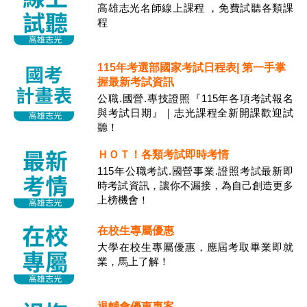
高雄志光名師線上課程 ，免費試聽各類課
程
115年考選部國家考試日程表| 第一手掌
握最新考試資訊
公職.國營.專技證照『115年各項考試報名
與考試日期』｜志光課程全新開課歡迎試
聽！
ＨＯＴ！各類考試即時考情
115年公職考試.國營事業.證照考試最新即
時考試資訊，讓你不漏接，為自己創造更多
上榜機會！
在校生專屬優惠
大學在校生專屬優惠，應屆考取畢業即就
業，馬上了解！
退輔會優惠專案