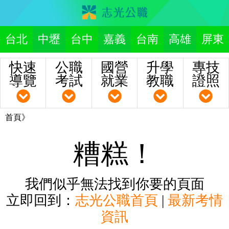
台北
中壢
台中
嘉義
台南
高雄
屏東
快速
公職
國營
升學
專技
導覽
考試
就業
教職
證照
首頁》
糟糕！
我們似乎無法找到你要的頁面
立即回到：
志光公職首頁
|
最新考情
資訊