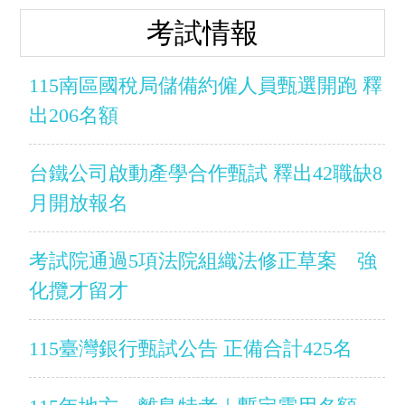
考試情報
115南區國稅局儲備約僱人員甄選開跑 釋
出206名額
台鐵公司啟動產學合作甄試 釋出42職缺8
月開放報名
考試院通過5項法院組織法修正草案 強
化攬才留才
115臺灣銀行甄試公告 正備合計425名