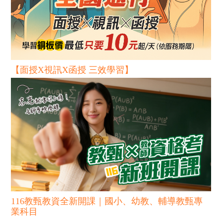
【面授X視訊X函授 三效學習】
116教甄教資全新開課｜國小、幼教、輔導教甄專
業科目