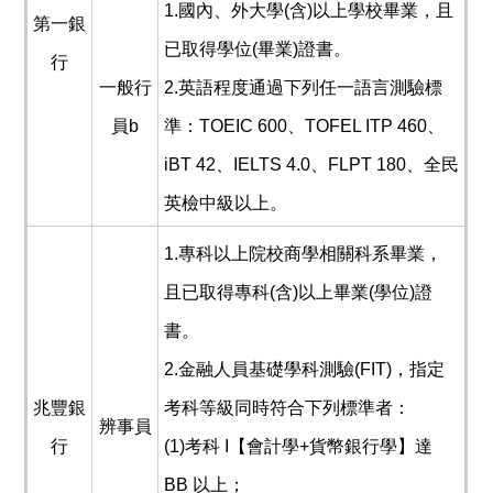
1.國內、外大學(含)以上學校畢業，且
第一銀
已取得學位(畢業)證書。
行
一般行
2.英語程度通過下列任一語言測驗標
員b
準：TOEIC 600、TOFEL ITP 460、
iBT 42、IELTS 4.0、FLPT 180、全民
英檢中級以上。
1.專科以上院校商學相關科系畢業，
且已取得專科(含)以上畢業(學位)證
書。
2.金融人員基礎學科測驗(FIT)，指定
兆豐銀
考科等級同時符合下列標準者：
辨事員
行
(1)考科 I【會計學+貨幣銀行學】達
BB 以上；