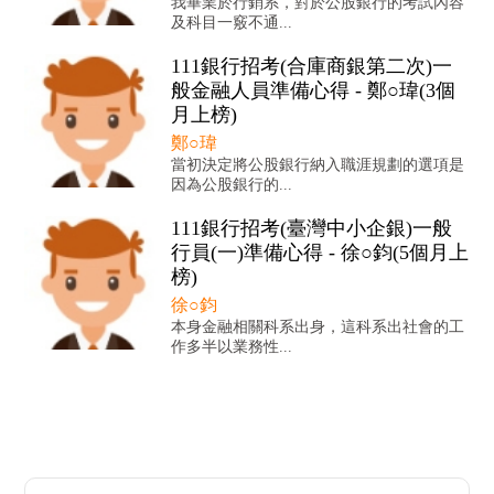
我畢業於行銷系，對於公股銀行的考試內容
及科目一竅不通...
111銀行招考(合庫商銀第二次)一
般金融人員準備心得 - 鄭○瑋(3個
月上榜)
鄭○瑋
當初決定將公股銀行納入職涯規劃的選項是
因為公股銀行的...
111銀行招考(臺灣中小企銀)一般
行員(一)準備心得 - 徐○鈞(5個月上
榜)
徐○鈞
本身金融相關科系出身，這科系出社會的工
作多半以業務性...