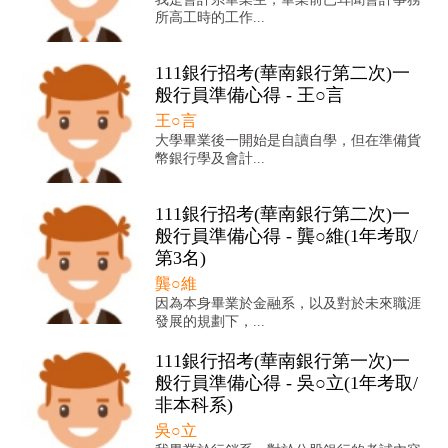
所高工時的工作...
111銀行招考(華南銀行第二次)一
般行員準備心得 - 王○言
王○言
大學畢業後一開始是自讀自學，但在準備貨
幣銀行學及會計...
111銀行招考(華南銀行第二次)一
般行員準備心得 - 龔○維(1年考取/
第3名)
龔○維
因為本身畢業於金融系，以及對於未來職涯
發展的規劃下，...
111銀行招考(華南銀行第一次)一
般行員準備心得 - 吳○立(1年考取/
非本科系)
吳○立