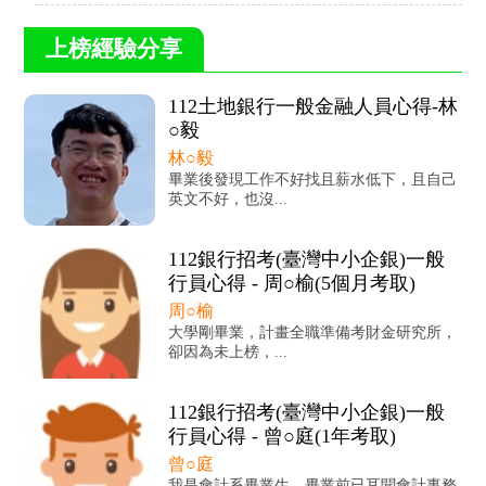
上榜經驗分享
112土地銀行一般金融人員心得-林
○毅
林○毅
畢業後發現工作不好找且薪水低下，且自己
英文不好，也沒...
112銀行招考(臺灣中小企銀)一般
行員心得 - 周○榆(5個月考取)
周○榆
大學剛畢業，計畫全職準備考財金研究所，
卻因為未上榜，...
112銀行招考(臺灣中小企銀)一般
行員心得 - 曾○庭(1年考取)
曾○庭
我是會計系畢業生，畢業前已耳聞會計事務