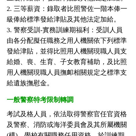
三等薪資：錄取者比照警佐一階本俸一
級俸給標準發給津貼及其他法定加給。
警察受訓-實務訓練期福利：受訓人員
由各分配擬任職務之用人機關依下列標準
發給津貼，並得比照用人機關現職人員支
給婚、喪、生育、子女教育補助，及比照
用人機關現職人員撫卹相關規定之標準支
給遺族撫慰金。
一般警察特考限制轉調
考試及格人員，依法取得警察官任官資格
及警察、消防或海洋委員會及其所屬機關
(構)、學校有關職務任用資格，於訓練期