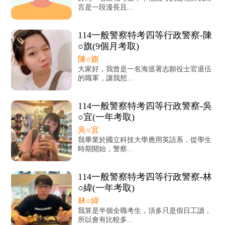
言是一段漫長且...
114一般警察特考四等行政警察-陳
○旗(9個月考取)
陳○旗
大家好，我曾是一名海巡署志願役士官退伍
的職軍，讓我想...
114一般警察特考四等行政警察-吳
○宜(一年考取)
吳○宜
我畢業於國立科技大學應用英語系，從學生
時期開始，警察...
114一般警察特考四等行政警察-林
○緯(一年考取)
林○緯
我算是半個全職考生，頂多只是假日工讀，
所以會有比較多...