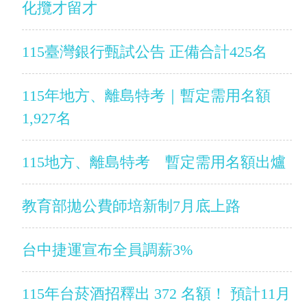
化攬才留才
115臺灣銀行甄試公告 正備合計425名
115年地方、離島特考｜暫定需用名額
1,927名
115地方、離島特考 暫定需用名額出爐
教育部拋公費師培新制7月底上路
台中捷運宣布全員調薪3%
115年台菸酒招釋出 372 名額！ 預計11月