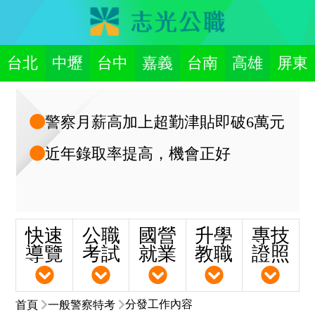
台北
中壢
台中
嘉義
台南
高雄
屏東
警察月薪高加上超勤津貼即破6萬元
近年錄取率提高，機會正好
快速
公職
國營
升學
專技
導覽
考試
就業
教職
證照
分發工作內容
首頁
一般警察特考