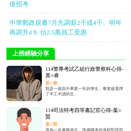
後招考
中華郵政規畫7月先調薪2千或4千、明年
再調升4％ 估2.5萬員工受惠
上榜經驗分享
114警專考試乙組行政警察科心得-
黃○睿
黃○睿
我是一個高中畢業一年的學生，畢業後選擇
了半工半讀的生...
114司法特考四等書記官心得-葉○
賢
葉○賢
身為一名兼職考生，準備國考的過程對我而