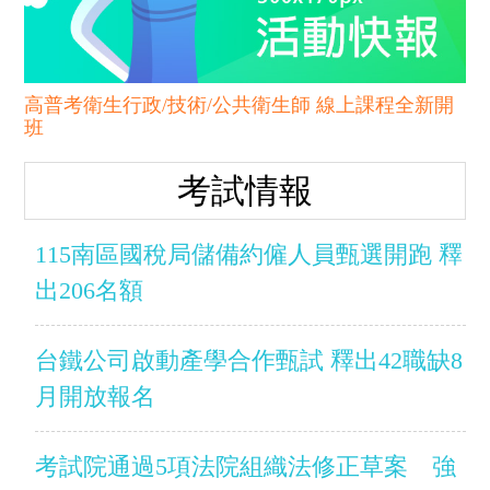
高普考衛生行政/技術/公共衛生師 線上課程全新開
班
考試情報
115南區國稅局儲備約僱人員甄選開跑 釋
出206名額
台鐵公司啟動產學合作甄試 釋出42職缺8
月開放報名
考試院通過5項法院組織法修正草案 強